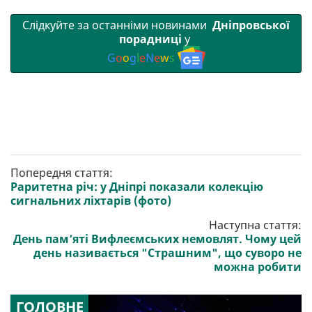
Слідкуйте за останніми новинами
Дніпровської
порадниці
у
G
o
o
g
l
e
N
e
w
s
Попередня стаття:
Раритетна річ: у Дніпрі показали колекцію
сигнальних ліхтарів (фото)
Наступна стаття:
День пам’яті Вифлеємських немовлят. Чому цей
день називається "Страшним", що суворо не
можна робити
ГОЛОВНЕ