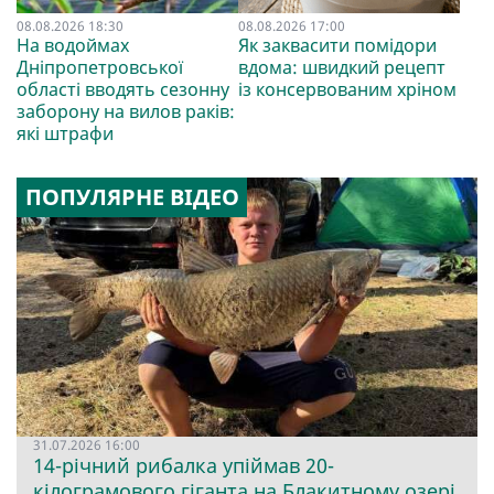
08.08.2026 18:30
08.08.2026 17:00
На водоймах
Як заквасити помідори
Дніпропетровської
вдома: швидкий рецепт
області вводять сезонну
із консервованим хріном
заборону на вилов раків:
які штрафи
ПОПУЛЯРНЕ ВІДЕО
31.07.2026 16:00
14-річний рибалка упіймав 20-
кілограмового гіганта на Блакитному озері