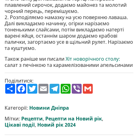
плавлений сирочок, додаємо майонез та молотий
чорний перець, перемішуємо.
2. Розподіляємо намазку на усю поверхню лаваша.
Далі викладаємо начинку, огірки нарізаємо
тоненькими слайсами, потім викладаємо натерті
варені яйця, останнім шаром додаємо крабові
палички, загортаємо усе в щільний рулет. Нарізаємо
та куштуємо.
Також раніше ми писали
Хіт новорічного столу:
салат з печінкою та карамелізованими апельсинами
Поділитися:
П
F
T
E
T
W
V
G
о
a
w
m
e
h
i
m
ш
c
i
a
l
a
b
a
и
e
t
i
e
t
e
i
р
b
t
l
g
s
r
l
Категорії:
Новини Дніпра
и
o
e
r
A
т
o
r
a
p
Мітки:
Рецепти
,
Рецепти на Новий рік
,
и
k
m
p
Цікаві події
,
Новий рік 2024