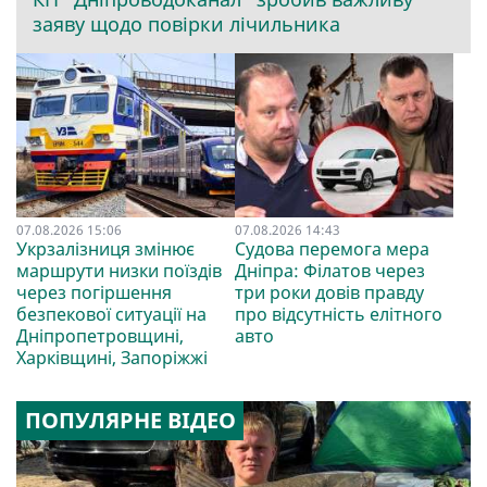
заяву щодо повірки лічильника
07.08.2026 15:06
07.08.2026 14:43
Укрзалізниця змінює
Судова перемога мера
маршрути низки поїздів
Дніпра: Філатов через
через погіршення
три роки довів правду
безпекової ситуації на
про відсутність елітного
Дніпропетровщині,
авто
Харківщині, Запоріжжі
ПОПУЛЯРНЕ ВІДЕО