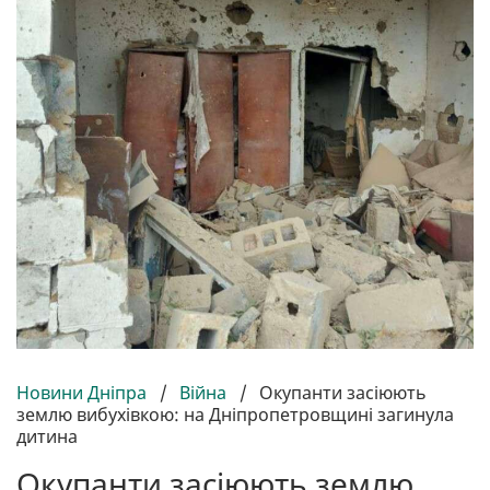
Новини Дніпра
/
Війна
/
Окупанти засіюють
землю вибухівкою: на Дніпропетровщині загинула
дитина
Окупанти засіюють землю