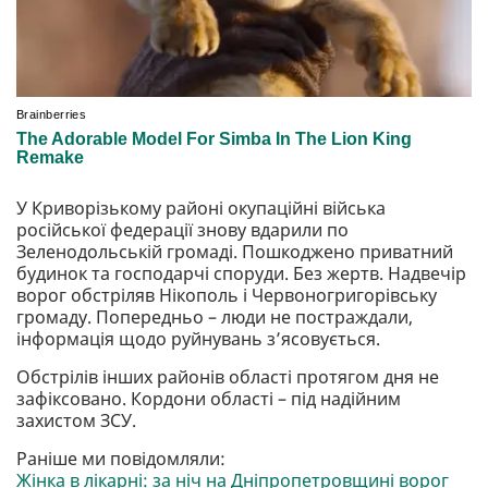
У Криворізькому районі окупаційні війська
російської федерації знову вдарили по
Зеленодольській громаді. Пошкоджено приватний
будинок та господарчі споруди. Без жертв. Надвечір
ворог обстріляв Нікополь і Червоногригорівську
громаду. Попередньо – люди не постраждали,
інформація щодо руйнувань з’ясовується.
Обстрілів інших районів області протягом дня не
зафіксовано. Кордони області – під надійним
захистом ЗСУ.
Раніше ми повідомляли:
Жінка в лікарні: за ніч на Дніпропетровщині ворог