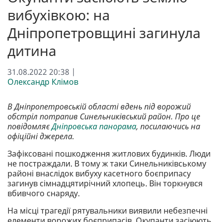
вибухівкою: на
Дніпропетровщині загинула
дитина
31.08.2022 20:38 |
Олександр Клімов
В Дніпропетровській області вдень під ворожий
обстріл потрапив Синельниківський район. Про це
повідомляє
Дніпровська панорама
, посилаючись на
офіційні джерела.
Зафіксовані пошкодження житлових будинків. Люди
не постраждали. В тому ж таки Синельниківському
районі внаслідок вибуху касетного боєприпасу
загинув сімнадцятирічний хлопець. Він торкнувся
вбивчого снаряду.
На місці трагедії рятувальники виявили небезпечні
елементи ворожих боєприпасів. Окупанти засіюють