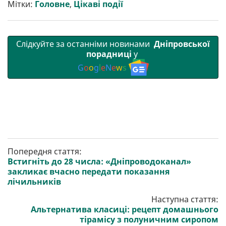
Мітки:
Головне
,
Цікаві події
Слідкуйте за останніми новинами
Дніпровської
порадниці
у
G
o
o
g
l
e
N
e
w
s
Попередня стаття:
Встигніть до 28 числа: «Дніпроводоканал»
закликає вчасно передати показання
лічильників
Наступна стаття:
Альтернатива класиці: рецепт домашнього
тірамісу з полуничним сиропом