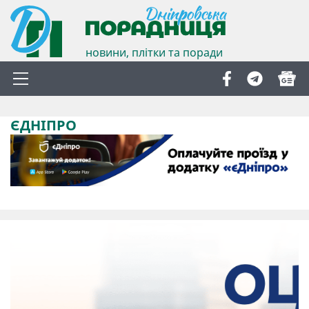
новини, плітки та поради
ЄДНІПРО