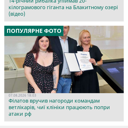
14-річний рибалка упіймав 20-
кілограмового гіганта на Блакитному озері
(відео)
ПОПУЛЯРНЕ ФОТО
07.08.2026 18:03
Філатов вручив нагороди командам
ветлікарів, чиї клініки працюють попри
атаки рф