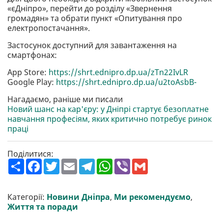
«єДніпро», перейти до розділу «Звернення
громадян» та обрати пункт «Опитування про
електропостачання».
Застосунок доступний для завантаження на
смартфонах:
Аpp Store:
https://shrt.ednipro.dp.ua/zTn22IvLR
Google Play:
https://shrt.ednipro.dp.ua/u2toAsbB-
Нагадаємо, раніше ми писали
Новий шанс на кар'єру: у Дніпрі стартує безоплатне
навчання професіям, яких критично потребує ринок
праці
Поділитися:
П
F
T
E
T
W
V
G
о
a
w
m
e
h
i
m
ш
c
i
a
l
a
b
a
и
e
t
i
e
t
e
i
р
b
t
l
g
s
r
l
Категорії:
Новини Дніпра
,
Ми рекомендуємо
,
и
o
e
r
A
Життя та поради
т
o
r
a
p
и
k
m
p