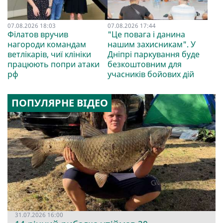
07.08.2026 18:03
07.08.2026 17:44
Філатов вручив
"Це повага і данина
нагороди командам
нашим захисникам". У
ветлікарів, чиї клініки
Дніпрі паркування буде
працюють попри атаки
безкоштовним для
рф
учасників бойових дій
ПОПУЛЯРНЕ ВІДЕО
31.07.2026 16:00