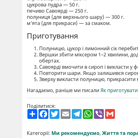
цукрова пудра — 50 г.
печиво Савоярді — 250 г.
полуниця (для верхнього шару) — 300 г.
м’ята (для прикраси) — за смаком.
Приготування
Полуницю, цукор і лимонний сік переби
Вершки збити міксером 1–2 хвилини, до
обертах.
Савоярді вмочити в сироп і викласти у 
Повторити шари. Якщо залишився сиро
Зверху викласти полуницю, прикрасити м
Нагадаємо, раніше ми писали
Як приготувати
Поділитися:
П
F
T
E
T
W
V
G
о
a
w
m
e
h
i
m
ш
c
i
a
l
a
b
a
и
e
t
i
e
t
e
i
р
b
t
l
g
s
r
l
Категорії:
Ми рекомендуємо
,
Життя та пор
и
o
e
r
A