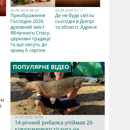
06.08.2026 08:04
06.08.2026 07:11
Преображення
Де не буде світла
Господнє 2026:
сьогодні в Дніпрі
духовний зміст
та області. Адреси
Яблучного Спасу,
церковні традиції
та що несуть до
храму 6 серпня
ПОПУЛЯРНЕ ВІДЕО
ом
,
31.07.2026 16:00
14-річний рибалка упіймав 20-
кілограмового гіганта на