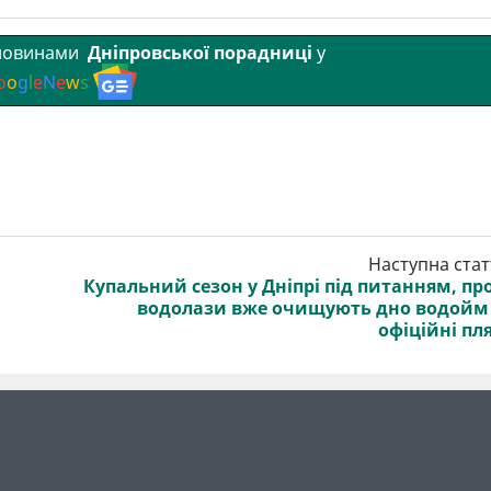
 новинами
Дніпровської порадниці
у
o
o
g
l
e
N
e
w
s
Наступна стат
Купальний сезон у Дніпрі під питанням, пр
водолази вже очищують дно водойм
офіційні пл