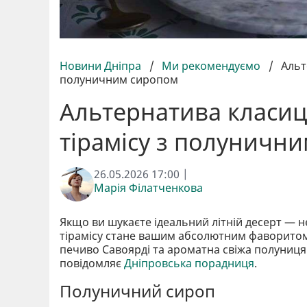
Новини Дніпра
/
Ми рекомендуємо
/
Альт
полуничним сиропом
Альтернатива класиц
тірамісу з полуничн
26.05.2026 17:00 |
Марія Філатченкова
Якщо ви шукаєте ідеальний літній десерт — 
тірамісу стане вашим абсолютним фаворитом
печиво Савоярді та ароматна свіжа полуниц
повідомляє
Дніпровська порадниця
.
Полуничний сироп