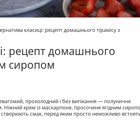
ернатива класиці: рецепт домашнього тірамісу з
і: рецепт домашнього
им сиропом
невагомий, прохолодний і без випікання — полуничне
. Ніжний крем із маскарпоне, просочене ягідним сироп
я створюють смак, перед яким просто неможливо встояти