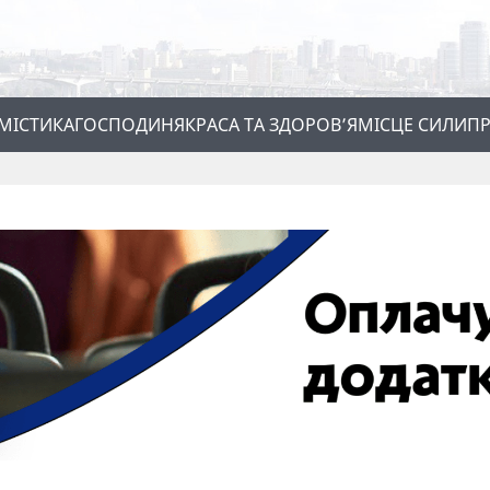
МІСТИКА
ГОСПОДИНЯ
КРАСА ТА ЗДОРОВ’Я
МІСЦЕ СИЛИ
ПР