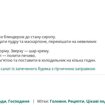
ти блендером до стану сиропу.
дати пудру та маскарпоне, перемішати на невеликих
форму. Зверху — шар крему.
п — полити печиво.
’ятою та поставити в холодильник на кілька годин.
 салат із запеченого буряка з гірчичною заправкою
ади
,
Господиня
Мітки:
Головне
,
Рецепти
,
Цікаві по