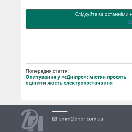
т
o
r
a
p
и
k
m
p
Слідкуйте за останніми
G
Попередня стаття:
Опитування у «єДніпро»: містян просять
оцінити якість електропостачання
smm@dnpr.com.ua