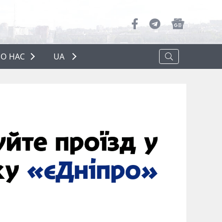
О НАС
UA
ПРО НАС
РЕКЛАМА
ПОЛІТИКА КОНФІДЕНЦІЙНОСТІ