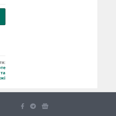
тя:
оте
 та
яжі