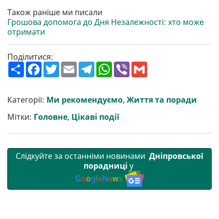
Також раніше ми писали
Грошова допомога до Дня Незалежності: хто може
отримати
Поділитися:
П
F
T
E
T
W
V
G
о
a
w
m
e
h
i
m
ш
c
i
a
l
a
b
a
и
e
t
i
e
t
e
i
р
b
t
l
g
s
r
l
Категорії:
Ми рекомендуємо
,
Життя та поради
и
o
e
r
A
т
o
r
a
p
Мітки:
Головне
,
Цікаві події
и
k
m
p
Слідкуйте за останніми новинами
Дніпровської
порадниці
у
G
o
o
g
l
e
N
e
w
s