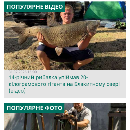
ПОПУЛЯРНЕ ВІДЕО
31.07.2026 16:00
14-річний рибалка упіймав 20-
кілограмового гіганта на Блакитному озері
(відео)
ПОПУЛЯРНЕ ФОТО