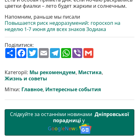
цветки фиалки – лето будет жарким и солнечным.
Напомним, раньше мы писали
Повышается риск недоразумений: гороскоп на
неделю 1-7 июня для всех знаков Зодиака
Поділитися:
П
F
T
E
T
W
V
G
о
a
w
m
e
h
i
m
ш
c
i
a
l
a
b
a
и
e
t
i
e
t
e
i
р
b
t
l
g
s
r
l
Категорії:
Мы рекомендуем
,
Мистика
,
и
o
e
r
A
Жизнь и советы
т
o
r
a
p
и
k
m
p
Мітки:
Главное
,
Интересные события
Слідкуйте за останніми новинами
Дніпровської
порадниці
у
G
o
o
g
l
e
N
e
w
s