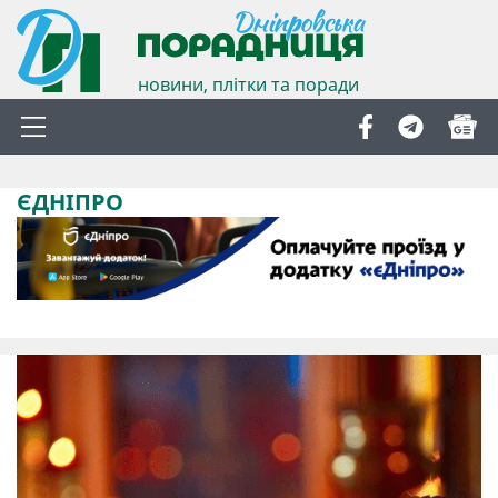
новини, плітки та поради
ЄДНІПРО