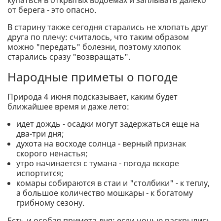
купаться в открытых водоемах и заплывать далеко
от берега - это опасно.
В старину также сегодня старались не хлопать друг
друга по плечу: считалось, что таким образом
можно "передать" болезни, поэтому хлопок
старались сразу "возвращать".
Народные приметы о погоде
Природа 4 июня подсказывает, каким будет
ближайшее время и даже лето:
идет дождь - осадки могут задержаться еще на
два-три дня;
духота на восходе солнца - верный признак
скорого ненастья;
утро начинается с тумана - погода вскоре
испортится;
комары собираются в стаи и "столбики" - к теплу,
а большое количество мошкары - к богатому
грибному сезону.
Есть и особая примета дня: если ночью раскрылись