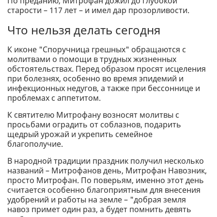
По преданию, Митрофан дожил до глубокой
старости – 117 лет – и имел дар прозорливости.
Что нельзя делать сегодня
К иконе "Споручница грешных" обращаются с
молитвами о помощи в трудных жизненных
обстоятельствах. Перед образом просят исцеления
при болезнях, особенно во время эпидемий и
инфекционных недугов, а также при бессоннице и
проблемах с аппетитом.
К святителю Митрофану возносят молитвы с
просьбами оградить от соблазнов, подарить
щедрый урожай и укрепить семейное
благополучие.
В народной традиции праздник получил несколько
названий – Митрофанов день, Митрофан Навозник,
просто Митрофан. По поверьям, именно этот день
считается особенно благоприятным для внесения
удобрений и работы на земле – "добрая земля
навоз примет один раз, а будет помнить девять