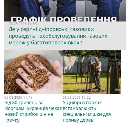
06.08.2026 11:55
Де у серпні дніпровські газовики
проведуть техобслуговування газових
мереж у багатоповерхівках?
06.08.2026 11:48
06.08.2026 10:22
Від 80 гривень за
У Дніпрі в парках
кілограм: українців чекає
встановлюють
новий стрибок цін на
спеціальні мішки для
гречку
поливу дерев