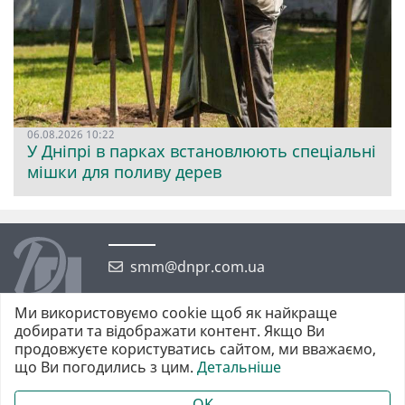
06.08.2026 10:22
У Дніпрі в парках встановлюють спеціальні
мішки для поливу дерев
smm@dnpr.com.ua
Ми використовуємо cookie щоб як найкраще
добирати та відображати контент. Якщо Ви
продовжуєте користуватись сайтом, ми вважаємо,
що Ви погодились з цим.
Детальніше
©2026 https://dnpr.com.ua Дніпровська порадниця
Всі права захищені. При повному або частковому використанні
OK