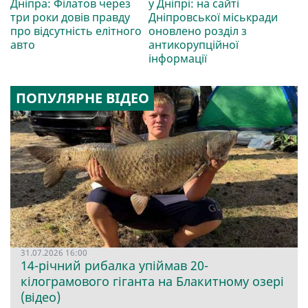
Дніпра: Філатов через
у Дніпрі: на сайті
три роки довів правду
Дніпровської міськради
про відсутність елітного
оновлено розділ з
авто
антикорупційної
інформації
ПОПУЛЯРНЕ ВІДЕО
31.07.2026 16:00
14-річний рибалка упіймав 20-
кілограмового гіганта на Блакитному озері
(відео)