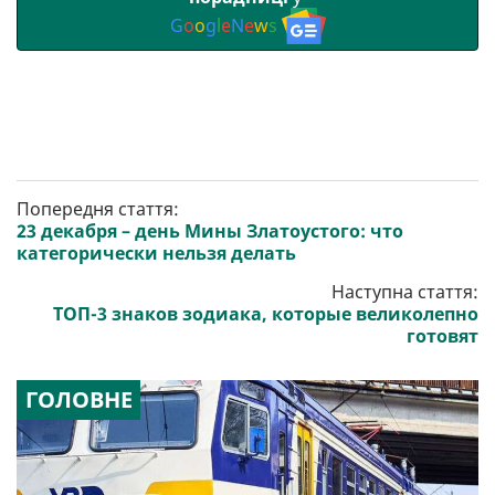
G
o
o
g
l
e
N
e
w
s
Попередня стаття:
23 декабря – день Мины Златоустого: что
категорически нельзя делать
Наступна стаття:
ТОП-3 знаков зодиака, которые великолепно
готовят
ГОЛОВНЕ