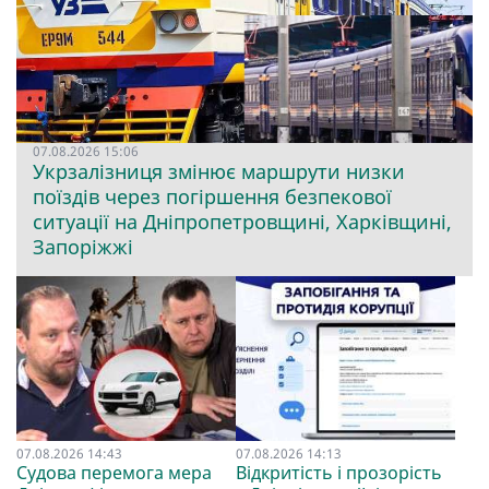
07.08.2026 15:06
Укрзалізниця змінює маршрути низки
поїздів через погіршення безпекової
ситуації на Дніпропетровщині, Харківщині,
Запоріжжі
07.08.2026 14:43
07.08.2026 14:13
Судова перемога мера
Відкритість і прозорість