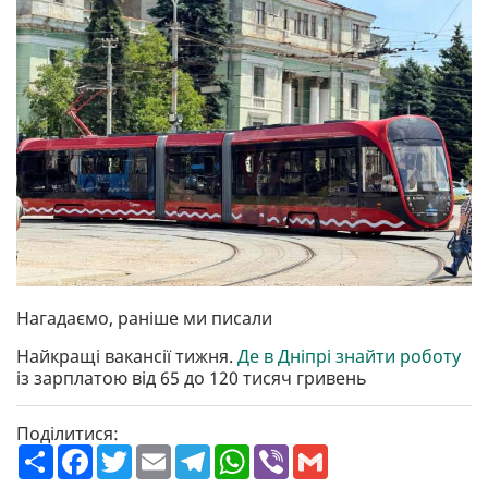
Нагадаємо, раніше ми писали
Найкращі вакансії тижня.
Де в Дніпрі знайти роботу
із зарплатою від 65 до 120 тисяч гривень
Поділитися:
П
F
T
E
T
W
V
G
о
a
w
m
e
h
i
m
ш
c
i
a
l
a
b
a