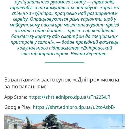
муніципального рухомого складу — трамваїв,
тролейбусів та комунальних автобусів. Зараз ми
спільно з «єДніпро» працюємо над розширенням
сервісу. Опрацьовуються різні варіанти, щоб у
майбутньому пасажири могли оплачувати проїзд
взагалі в один дотик — просто прикладаючи
банківську картку або смартфон до спеціальних
пристроїв у салоні», — додав провідний фахівець
комунального підприємства «Дніпровський
електротранспорт» Нікіта Керенцев.
Завантажити застосунок «єДніпро» можна
за посиланням:
App Store:
https://shrt.ednipro.dp.ua/zTn22IvLR
Google Play:
https://shrt.ednipro.dp.ua/u2toAsbB-