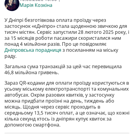
Марія Козкіна
У Дніпрі безготівкова оплата проїзду через
застосунок «єДніпро» стала щоденною звичкою для
тисяч містян. Сервіс запустили 28 лютого 2025 року, і
за 15 місяців роботи пасажири скористалися ним
понад 4 мільйони разів. Про це повідомляє
Дніпровська порадниця
з посиланням на міську
раду.
Загальна сума транзакцій за цей час перевищила
46,8 мільйона гривень.
Зараз QR-кодами для оплати проїзду користуються в
усьому міському електротранспорті та комунальних
автобусах. Окрім разових квитків, у застосунку
можна придбати проїзні на день, тиждень або
місяць. Щодня через сервіс проходить в
середньому 13,5 тисяч оплат, а це означає, що кожні
кілька секунд хтось із дніпрян купує квиток за
допомогою смартфона.