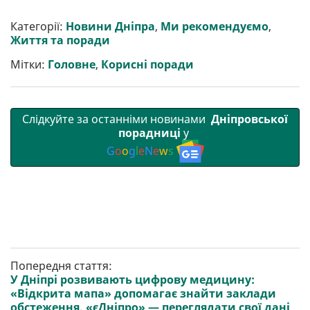
и
e
t
i
e
t
e
i
р
b
t
l
g
s
r
l
Категорії:
Новини Дніпра
,
Ми рекомендуємо
,
и
o
e
r
A
Життя та поради
т
o
r
a
p
и
k
m
p
Мітки:
Головне
,
Корисні поради
Слідкуйте за останніми новинами
Дніпровської
порадниці
у
G
o
o
g
l
e
N
e
w
s
Попередня стаття:
У Дніпрі розвивають цифрову медицину:
«Відкрита мапа» допомагає знайти заклади
обстеження, «єДніпро» — переглядати свої дані