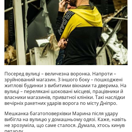
Посеред вулиці – величезна воронка. Напроти –
зруйнований магазин. З іншого боку – пошкоджені
житлові будинки з вибитими вікнами та дверима. На
вулиці – перелякані шоковані місцеві, працівники й
власники магазинів, приватної клініки. Такі наслідки
вечірніх ракетних ударів ворога по місту Дніпро.
Мешканка багатоповерхівки Марина після удару
вибігла на вулицю у домашньому одязі. Каже, навіть
не зрозуміла, що саме сталося. Думала, хтось кинув
петарду.