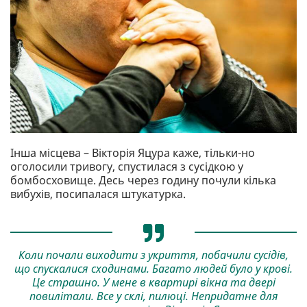
Інша місцева – Вікторія Яцура каже, тільки-но
оголосили тривогу, спустилася з сусідкою у
бомбосховище. Десь через годину почули кілька
вибухів, посипалася штукатурка.
Коли почали виходити з укриття, побачили сусідів,
що спускалися сходинами. Багато людей було у крові.
Це страшно. У мене в квартирі вікна та двері
повилітали. Все у склі, пилюці. Непридатне для