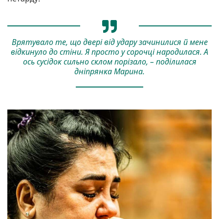
Врятувало те, що двері від удару зачинилися й мене
відкинуло до стіни. Я просто у сорочці народилася. А
ось сусідок сильно склом порізало, – поділилася
дніпрянка Марина.