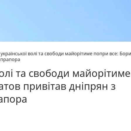
української волі та свободи майорітиме попри все: Бор
о прапора
олі та свободи майорітиме
атов привітав дніпрян з
апора