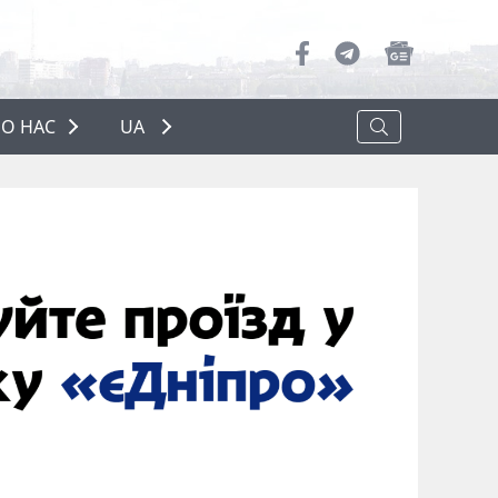
О НАС
UA
ПРО НАС
РЕКЛАМА
ПОЛІТИКА КОНФІДЕНЦІЙНОСТІ