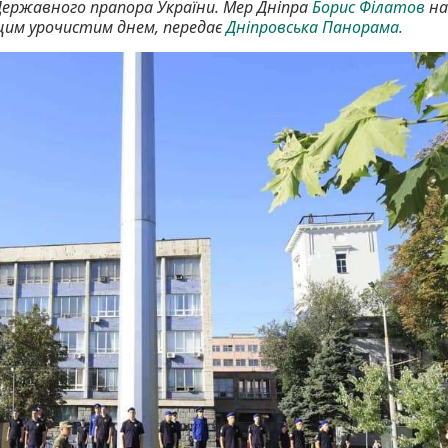
 Державного прапора України. Мер Дніпра
Борис Філатов
на
з цим урочистим днем, передає
Дніпровська Панорама.