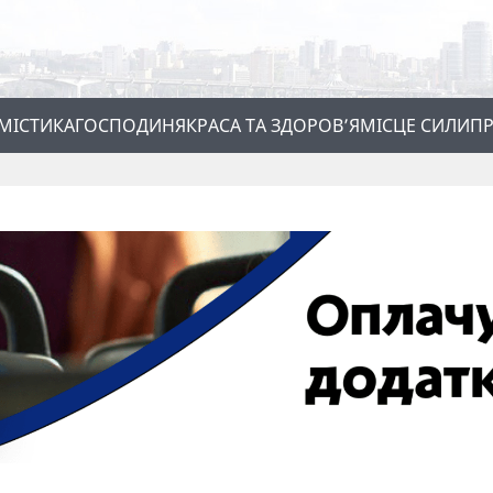
МІСТИКА
ГОСПОДИНЯ
КРАСА ТА ЗДОРОВ’Я
МІСЦЕ СИЛИ
ПР