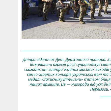
Дніпро відзначає День Державного прапора. Зовс
Божевільна агресія росії супроводжує святк
сьогодні, ані завтра жодних масових заходів у
синьо-жовтих кольорів української волі та 
медалі «Захиснику Вітчизни» п’ятьом бій
наших армійців. Це — нагорода від усіх дні
Перемоги, 