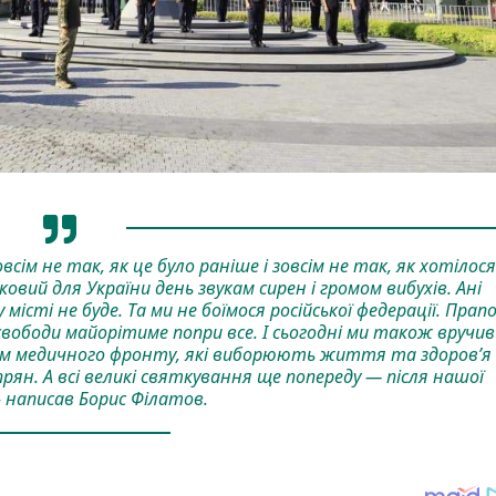
ім не так, як це було раніше і зовсім не так, як хотілося
овий для України день звукам сирен і громом вибухів. Ані
 місті не буде. Та ми не боїмося російської федерації. Прап
свободи майорітиме попри все. І сьогодні ми також вручив
цям медичного фронту, які виборюють життя та здоров’я
прян. А всі великі святкування ще попереду — після нашої
- написав Борис Філатов.