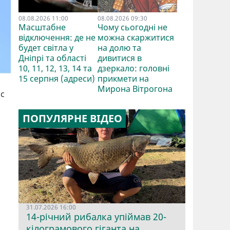
08.08.2026 11:00
08.08.2026 09:30
Масштабне
Чому сьогодні не
відключення: де не
можна скаржитися
будет світла у
на долю та
Дніпрі та області
дивитися в
10, 11, 12, 13, 14 та
дзеркало: головні
15 серпня (адреси)
прикмети на
Мирона Вітрогона
ис
ПОПУЛЯРНЕ ВІДЕО
31.07.2026 16:00
14-річний рибалка упіймав 20-
кілограмового гіганта на