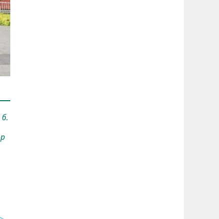
 б.
ор