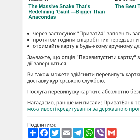
через застосунок "Приват24" заповніть за
протягом години співробітник передзвони
отримайте карту в будь-якому зручному для 
Зауважте, що опція "Перевипустити картку" з'
дії завершиться.
Ви також можете здійснити перевипуск картки
доставку кур'єрською службою.
Послуга перевипуску картки є абсолютно безк
Нагадаємо, раніше ми писали: ПриватБанк 
можливості кредитування за державною пр
Поділитися:
П
F
T
E
T
W
V
G
о
a
w
m
e
h
i
m