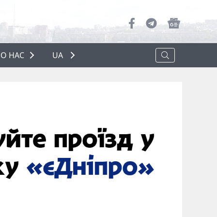
О НАС
UA
ПРО НАС
РЕКЛАМА
ПОЛІТИКА КОНФІДЕНЦІЙНОСТІ