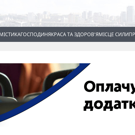
МІСТИКА
ГОСПОДИНЯ
КРАСА ТА ЗДОРОВ’Я
МІСЦЕ СИЛИ
ПР