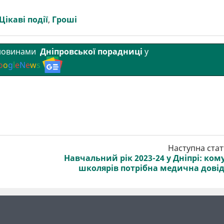
Цікаві події
,
Гроші
 новинами
Дніпровської порадниці
у
o
o
g
l
e
N
e
w
s
Наступна стат
Навчальний рік 2023-24 у Дніпрі: кому
школярів потрібна медична дові