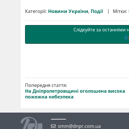
ш
c
i
a
l
a
b
a
и
e
t
i
e
t
e
i
р
b
t
l
g
s
r
l
Категорії:
Новини України
,
Події
Мітки:
и
o
e
r
A
т
o
r
a
p
и
k
m
p
Слідкуйте за останніми
G
Попередня стаття:
На Дніпропетровщині оголошена висока
пожежна небезпека
smm@dnpr.com.ua