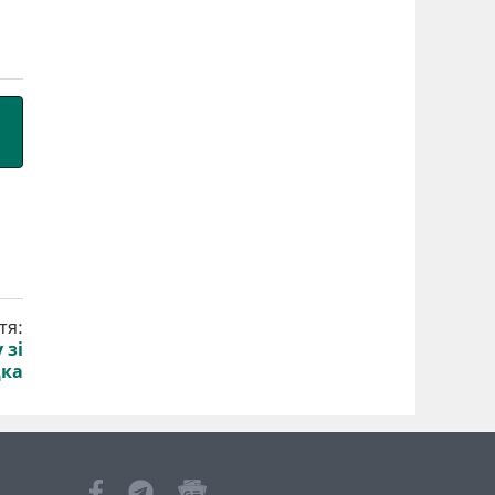
тя:
 зі
дка