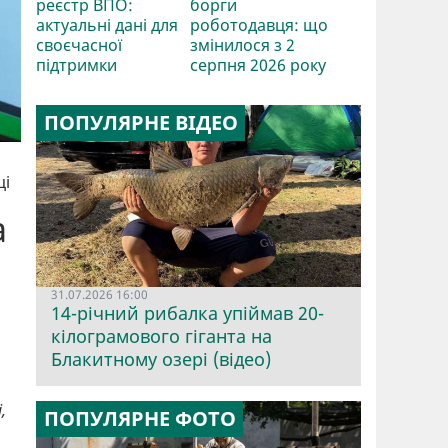
реєстр ВПО:
борги
актуальні дані для
роботодавця: що
своєчасної
змінилося з 2
підтримки
серпня 2026 року
ПОПУЛЯРНЕ ВІДЕО
ці
а
31.07.2026 16:00
14-річний рибалка упіймав 20-
кілограмового гіганта на
Блакитному озері (відео)
,
ПОПУЛЯРНЕ ФОТО