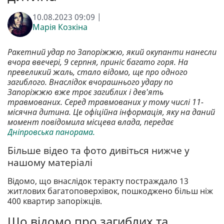
10.08.2023 09:09 |
Марія Козкіна
Ракетний удар по Запоріжжю, який окупанти нанесли
вчора ввечері, 9 серпня, приніс багато горя. На
превеликий жаль, стало відомо, ще про одного
загиблого. Внаслідок вчорашнього удару по
Запоріжжю вже троє загиблих і дев'ять
травмованих. Серед травмованих у тому числі 11-
місячна дитина. Це офіційна інформація, яку на даний
момент повідомила місцева влада, передає
Дніпровська панорама.
Більше відео та фото дивіться нижче у
нашому матеріалі
Відомо, що внаслідок теракту постраждало 13
житлових багатоповерхівок, пошкоджено більш ніж
400 квартир запоріжців.
Що відомо про загиблих та