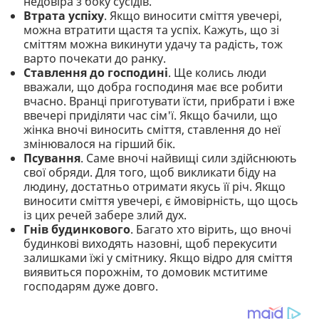
недовіра з боку сусідів.
Втрата успіху
. Якщо виносити сміття увечері,
можна втратити щастя та успіх. Кажуть, що зі
сміттям можна викинути удачу та радість, тож
варто почекати до ранку.
Ставлення до господині
. Ще колись люди
вважали, що добра господиня має все робити
вчасно. Вранці приготувати їсти, прибрати і вже
ввечері приділяти час сім'ї. Якщо бачили, що
жінка вночі виносить сміття, ставлення до неї
змінювалося на гірший бік.
Псування
. Саме вночі найвищі сили здійснюють
свої обряди. Для того, щоб викликати біду на
людину, достатньо отримати якусь її річ. Якщо
виносити сміття увечері, є ймовірність, що щось
із цих речей забере злий дух.
Гнів будинкового
. Багато хто вірить, що вночі
будинкові виходять назовні, щоб перекусити
залишками їжі у смітнику. Якщо відро для сміття
виявиться порожнім, то домовик мститиме
господарям дуже довго.