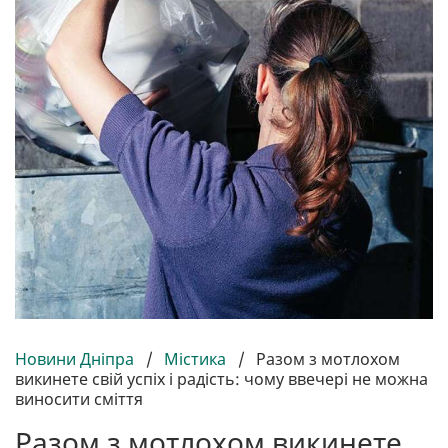
Новини Дніпра
/
Містика
/
Разом з мотлохом
викинете свій успіх і радість: чому ввечері не можна
виносити сміття
Разом з мотлохом викинете