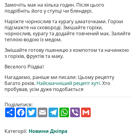
Замочіть мак на кілька годин. Після цього
подрібніть його у ступці чи блендері.
Наріжте чорнослив та курагу шматочками. Горіхи
підсмажте на сковороді. Змішайте горіхи,
чорнослив, курагу та додайте товчений мак. Залийте
теплою водою із медом.
Змішайте готову пшеницю з компотом та начинкою
з горіхів, фруктів та маку.
Веселого Різдва!
Нагадаємо, раніше ми писали: Цьому рецепту
багато років.
Найсмачніший рецепт куті
. Хто
пробував, усім дуже подобається
Поділитися:
П
F
T
E
T
W
V
G
о
a
w
m
e
h
i
m
ш
c
i
a
l
a
b
a
и
e
t
i
e
t
e
i
р
b
t
l
g
s
r
l
Категорії:
Новини Дніпра
и
o
e
r
A