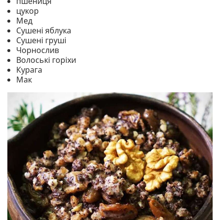
пшениця
цукор
Мед
Сушені яблука
Сушені груші
Чорнослив
Волоські горіхи
Курага
Мак