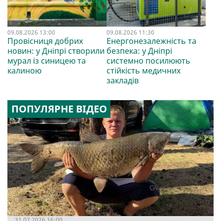
09.08.2026 13:00
09.08.2026 11:30
Провісниця добрих
Енергонезалежність та
новин: у Дніпрі створили
безпека: у Дніпрі
мурал із синицею та
системно посилюють
калиною
стійкість медичних
закладів
ПОПУЛЯРНЕ ВІДЕО
31.07.2026 16:00