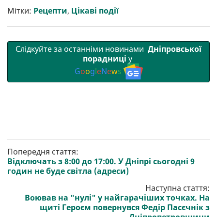
т
o
r
a
p
Мітки:
Рецепти
,
Цікаві події
и
k
m
p
Слідкуйте за останніми новинами
Дніпровської
порадниці
у
G
o
o
g
l
e
N
e
w
s
Попередня стаття:
Відключать з 8:00 до 17:00. У Дніпрі сьогодні 9
годин не буде світла (адреси)
Наступна стаття:
Воював на "нулі" у найгарачіших точках. На
щиті Героєм повернувся Федір Пасєчнік з