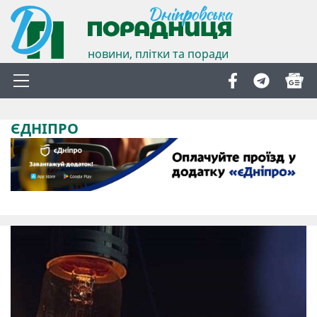
новини, плітки та поради
ЄДНІПРО