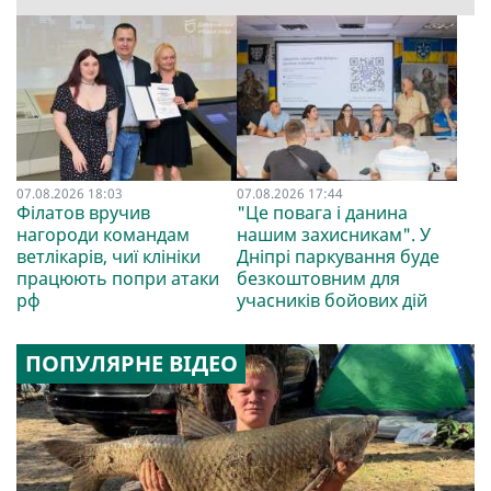
07.08.2026 18:03
07.08.2026 17:44
Філатов вручив
"Це повага і данина
нагороди командам
нашим захисникам". У
ветлікарів, чиї клініки
Дніпрі паркування буде
працюють попри атаки
безкоштовним для
рф
учасників бойових дій
ПОПУЛЯРНЕ ВІДЕО