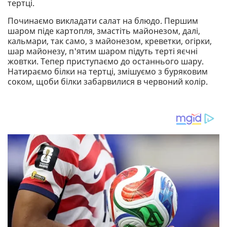
тертці.
Починаємо викладати салат на блюдо. Першим
шаром піде картопля, змастіть майонезом, далі,
кальмари, так само, з майонезом, креветки, огірки,
шар майонезу, п'ятим шаром підуть терті яєчні
жовтки. Тепер приступаємо до останнього шару.
Натираємо білки на тертці, змішуємо з буряковим
соком, щоби білки забарвилися в червоний колір.