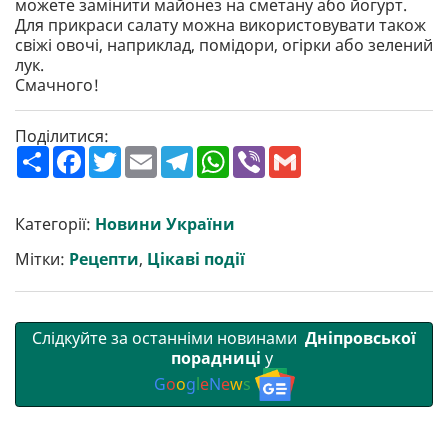
можете замінити майонез на сметану або йогурт.
Для прикраси салату можна використовувати також
свіжі овочі, наприклад, помідори, огірки або зелений
лук.
Смачного!
Поділитися:
П
F
T
E
T
W
V
G
о
a
w
m
e
h
i
m
ш
c
i
a
l
a
b
a
и
e
t
i
e
t
e
i
р
b
t
l
g
s
r
l
Категорії:
Новини України
и
o
e
r
A
т
o
r
a
p
Мітки:
Рецепти
,
Цікаві події
и
k
m
p
Слідкуйте за останніми новинами
Дніпровської
порадниці
у
G
o
o
g
l
e
N
e
w
s