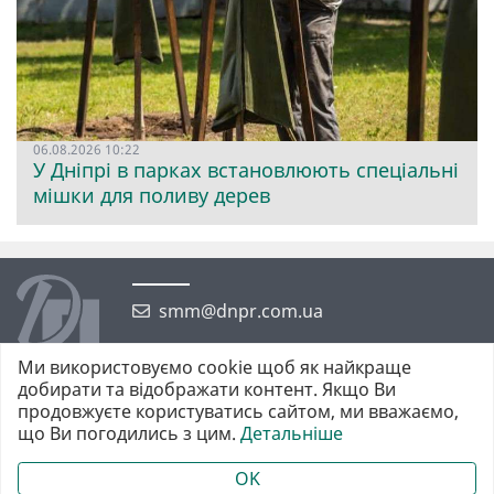
06.08.2026 10:22
У Дніпрі в парках встановлюють спеціальні
мішки для поливу дерев
smm@dnpr.com.ua
Ми використовуємо cookie щоб як найкраще
добирати та відображати контент. Якщо Ви
продовжуєте користуватись сайтом, ми вважаємо,
що Ви погодились з цим.
Детальніше
©2026 https://dnpr.com.ua Дніпровська порадниця
Всі права захищені. При повному або частковому використанні
OK
матеріалів обов'язкове активне гіперпосилання у першому абзаці.