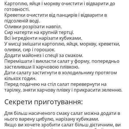
Картоплю, яйця і моркву очистити і відварити до
готовності.
Креветки очистити від панцирів і відварити в
підсоленій воді.
Оливки розрізати навпіл.
Сир натерти на крупній тертці.
Всі інгредієнти нарізати кубиками.
У мисці змішати картоплю, яйця, моркву, креветки,
оливки, сир і горошок.
Додати майонез і спеції за смаком.
Перемішати і викласти салат у форму, попередньо
застеливши її харчовою плівкою.
Дати салату застигнути в холодильнику протягом
кількох годин.
Перед подачею на стіл салат перевернути на
тарілку, зняти харчову плівку і прикрасити зеленню.
Секрети приготування:
Для більш насиченого смаку салат можна додати в
нього варену цибулю, нарізану кубиками.
Якщо ви хочете зробити салат більш дієтичним, ви