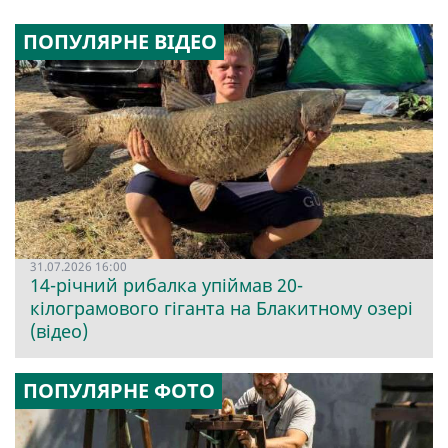
ПОПУЛЯРНЕ ВІДЕО
31.07.2026 16:00
14-річний рибалка упіймав 20-
кілограмового гіганта на Блакитному озері
(відео)
ПОПУЛЯРНЕ ФОТО