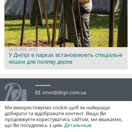
06.08.2026 10:22
У Дніпрі в парках встановлюють спеціальні
мішки для поливу дерев
smm@dnpr.com.ua
Ми використовуємо cookie щоб як найкраще
добирати та відображати контент. Якщо Ви
продовжуєте користуватись сайтом, ми вважаємо,
що Ви погодились з цим.
Детальніше
©2026 https://dnpr.com.ua Дніпровська порадниця