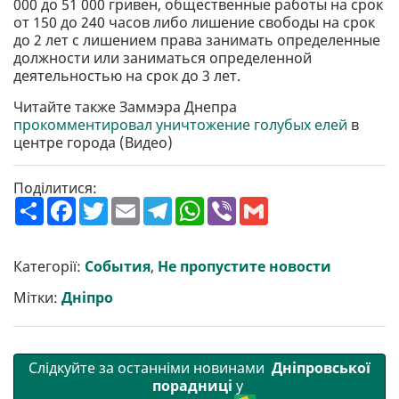
000 до 51 000 гривен, общественные работы на срок
от 150 до 240 часов либо лишение свободы на срок
до 2 лет с лишением права занимать определенные
должности или заниматься определенной
деятельностью на срок до 3 лет.
Читайте также Заммэра Днепра
прокомментировал уничтожение голубых елей
в
центре города (Видео)
Поділитися:
П
F
T
E
T
W
V
G
о
a
w
m
e
h
i
m
ш
c
i
a
l
a
b
a
и
e
t
i
e
t
e
i
р
b
t
l
g
s
r
l
Категорії:
События
,
Не пропустите новости
и
o
e
r
A
т
o
r
a
p
Мітки:
Дніпро
и
k
m
p
Слідкуйте за останніми новинами
Дніпровської
порадниці
у