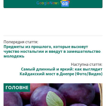
G
o
o
g
l
e
N
e
w
s
Попередня стаття:
Предметы из прошлого, которые вызовут
чувство ностальгии и введут в замешательство
молодежь
Наступна стаття:
Самый длинный и яркий: как выглядит
Кайдакский мост в Днепре (Фото/Видео)
ГОЛОВНЕ