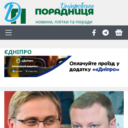
новини, плітки та поради
ЄДНІПРО