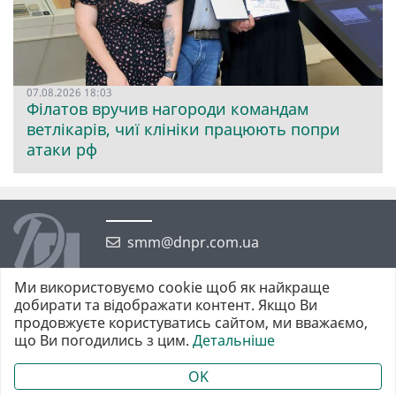
07.08.2026 18:03
Філатов вручив нагороди командам
ветлікарів, чиї клініки працюють попри
атаки рф
smm@dnpr.com.ua
Ми використовуємо cookie щоб як найкраще
добирати та відображати контент. Якщо Ви
продовжуєте користуватись сайтом, ми вважаємо,
що Ви погодились з цим.
Детальніше
©2026 https://dnpr.com.ua Дніпровська порадниця
Всі права захищені. При повному або частковому використанні
OK
матеріалів обов'язкове активне гіперпосилання у першому абзаці.