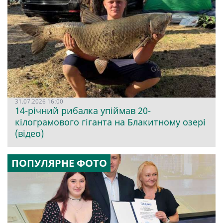
31.07.2026 16:00
14-річний рибалка упіймав 20-
кілограмового гіганта на Блакитному озері
(відео)
ПОПУЛЯРНЕ ФОТО