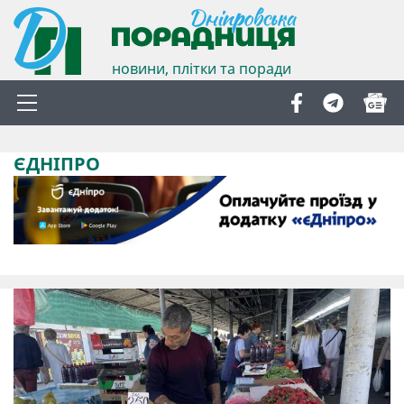
новини, плітки та поради
ЄДНІПРО