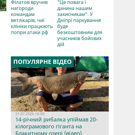
Філатов вручив
"Це повага і
нагороди
данина нашим
командам
захисникам". У
ветлікарів, чиї
Дніпрі паркування
клініки працюють
буде
попри атаки рф
безкоштовним для
учасників бойових
дій
ПОПУЛЯРНЕ ВІДЕО
31.07.2026 16:00
14-річний рибалка упіймав 20-
кілограмового гіганта на
Блакитному озері (відео)