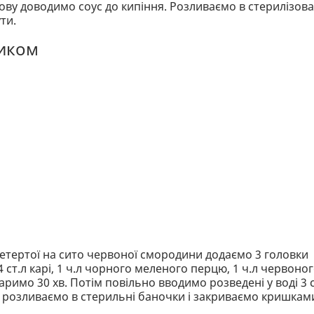
нову доводимо соус до кипіння. Розливаємо в стерилізова
ти.
ником
ретертої на сито червоної смородини додаємо 3 головки
, 4 ст.л карі, 1 ч.л чорного меленого перцю, 1 ч.л червоно
римо 30 хв. Потім повільно вводимо розведені у воді 3 с
 розливаємо в стерильні баночки і закриваємо кришкам