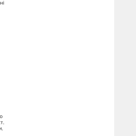
ні
го
т.
и.