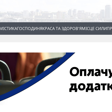
МІСТИКА
ГОСПОДИНЯ
КРАСА ТА ЗДОРОВ’Я
МІСЦЕ СИЛИ
ПР