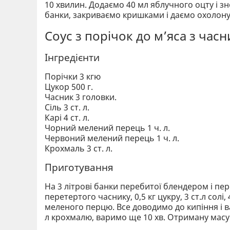
10 хвилин. Додаємо 40 мл яблучного оцту і з
банки, закриваємо кришками і даємо охолону
Соус з порічок до м’яса з час
Інгредієнти
Порічки 3 кгю
Цукор 500 г.
Часник 3 головки.
Сіль 3 ст. л.
Карі 4 ст. л.
Чорний мелений перець 1 ч. л.
Червоний мелений перець 1 ч. л.
Крохмаль 3 ст. л.
Приготування
На 3 літрові банки перебитої блендером і пе
перетертого часнику, 0,5 кг цукру, 3 ст.л солі
меленого перцю. Все доводимо до кипіння і ва
л крохмалю, варимо ще 10 хв. Отриману масу