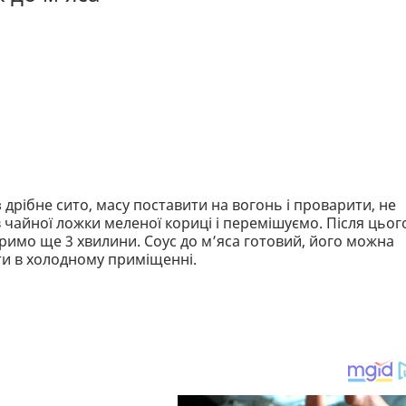
 дрібне сито, масу поставити на вогонь і проварити, не
в чайної ложки меленої кориці і перемішуємо. Після цьог
аримо ще 3 хвилини. Соус до м’яса готовий, його можна
ати в холодному приміщенні.