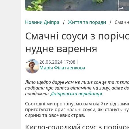
Новини Дніпра
/
Життя та поради
/
Смачні
Смачні соуси з поріч
нудне варення
26.06.2024 17:08 |
Марія Філатченкова
Літо щедро дарує нам не лише сонце та тепло,
подбати про запаси вітамінів на зиму, адже д
повідомляє
Дніпровська порадниця.
Сьогодні ми пропонуємо вам відійти від звич
приготувати оригінальні соуси, які стануть 
сирних та овочевих страв.
Кисло-солодкий соус з порічок