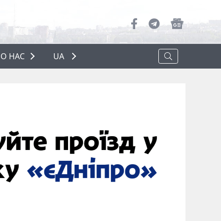
О НАС
UA
ПРО НАС
РЕКЛАМА
ПОЛІТИКА КОНФІДЕНЦІЙНОСТІ