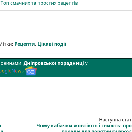
Топ смачних та простих рецептів
Мітки:
Рецепти
,
Цікаві події
 новинами
Дніпровської порадниці
у
o
o
g
l
e
N
e
w
s
Наступна стат
ї
Чому кабачки жовтіють і гниють: про
на
поради для порятунку вро