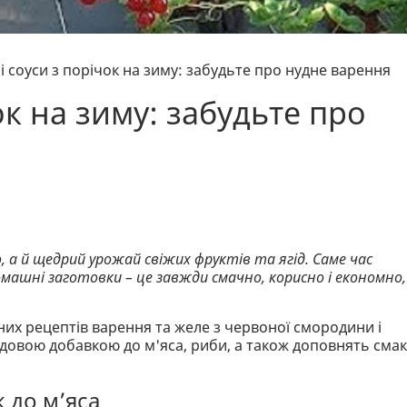
 соуси з порічок на зиму: забудьте про нудне варення
ок на зиму: забудьте про
 а й щедрий урожай свіжих фруктів та ягід. Саме час
омашні заготовки – це завжди смачно, корисно і економно,
них рецептів варення та желе з червоної смородини і
чудовою добавкою до м'яса, риби, а також доповнять смак
 до м’яса