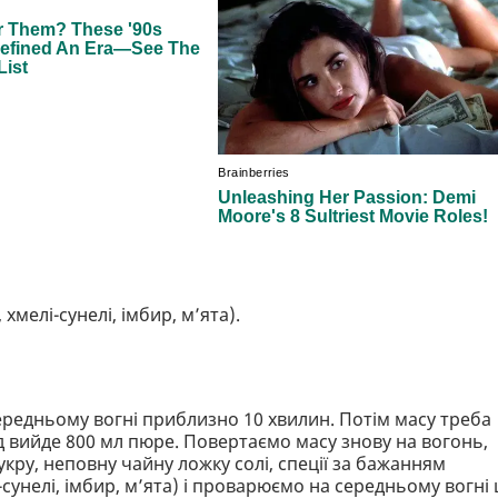
 хмелі-сунелі, імбир, мʼята).
ередньому вогні приблизно 10 хвилин. Потім масу треба
ід вийде 800 мл пюре. Повертаємо масу знову на вогонь,
кру, неповну чайну ложку солі, спеції за бажанням
і-сунелі, імбир, мʼята) і проварюємо на середньому вогні