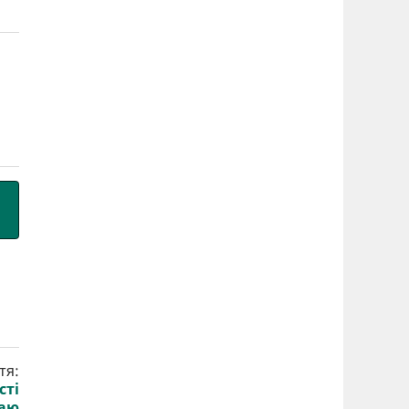
тя:
сті
жаю