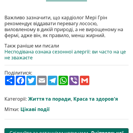
Важливо зазначити, що кардіолог Мері Грін
рекомендує віддавати перевагу лососю,
виловленому в дикій природі, а не вирощеному на
фермі, адже він, як правило, менш жирний.
Такж раніше ми писали
Несподівана ознака сезонної алергії: ви часто на це
не зважаєте
Поділитися:
П
F
T
E
T
W
V
G
о
a
w
m
e
h
i
m
ш
c
i
a
l
a
b
a
и
e
t
i
e
t
e
i
р
b
t
l
g
s
r
l
Категорії:
Життя та поради
,
Краса та здоров’я
и
o
e
r
A
т
o
r
a
p
Мітки:
Цікаві події
и
k
m
p
Слідкуйте за останніми новинами
Дніпровської