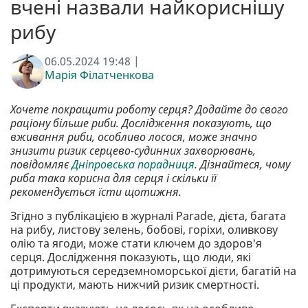
вчені назвали найкориснішу
рибу
06.05.2024 19:48 |
Марія Філатченкова
Хочете покращити роботу серця? Додайте до свого
раціону більше риби. Дослідження показують, що
вживання риби, особливо лосося, може значно
знизити ризик серцево-судинних захворювань,
повідомляє
Дніпровська порадниця
. Дізнайтеся, чому
риба така корисна для серця і скільки її
рекомендується їсти щотижня.
Згідно з публікацією в журналі Parade, дієта, багата
на рибу, листову зелень, бобові, горіхи, оливкову
олію та ягоди, може стати ключем до здоров'я
серця. Дослідження показують, що люди, які
дотримуються середземноморської дієти, багатій на
ці продукти, мають нижчий ризик смертності.