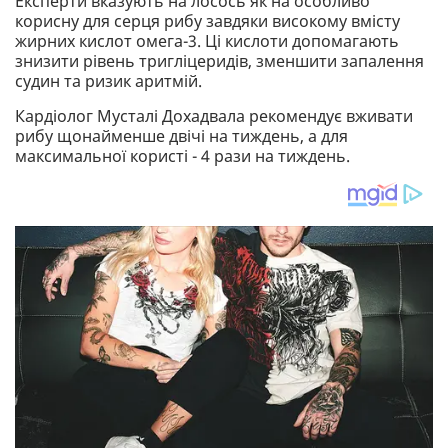
Експерти вказують на лосось як на особливо
корисну для серця рибу завдяки високому вмісту
жирних кислот омега-3. Ці кислоти допомагають
знизити рівень тригліцеридів, зменшити запалення
судин та ризик аритмій.
Кардіолог Мусталі Дохадвала рекомендує вживати
рибу щонайменше двічі на тиждень, а для
максимальної користі - 4 рази на тиждень.