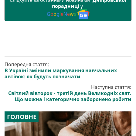
порадниці
у
G
o
o
g
l
e
N
e
w
s
Попередня стаття:
В Україні змінили маркування навчальних
автівок: як будуть позначати
Наступна стаття:
Світлий вівторок - третій день Великодніх свят.
Що можна і категорично заборонено робити
ГОЛОВНЕ