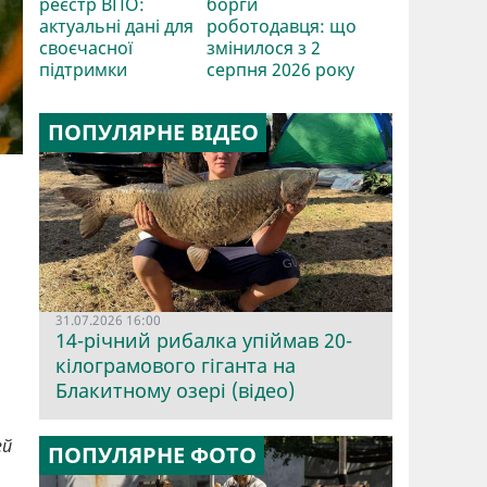
реєстр ВПО:
борги
актуальні дані для
роботодавця: що
своєчасної
змінилося з 2
підтримки
серпня 2026 року
ПОПУЛЯРНЕ ВІДЕО
31.07.2026 16:00
14-річний рибалка упіймав 20-
кілограмового гіганта на
Блакитному озері (відео)
ей
ПОПУЛЯРНЕ ФОТО