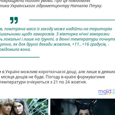
окращуючи погодні умови. Про це повідомляє
тика Українського гідрометцентру Наталію Птуху.
сів, повітряна маса із заходу може надійти на територію
ирішальними щодо заморозків. З вівторка нічні заморозки
ь локальні і лише на ґрунті, а денні температури почнут
тно, як для другої декади жовтня, +11…+16 градусів, -
овідомила вона.
 Україні можливі короткочасні дощі, але лише в деяких
я місяця дощів не буде. Погоду в країні формуватиме
температури очікуються з 21 по 24 жовтня.