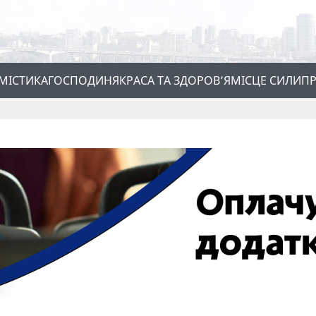
МІСТИКА
ГОСПОДИНЯ
КРАСА ТА ЗДОРОВ’Я
МІСЦЕ СИЛИ
ПР