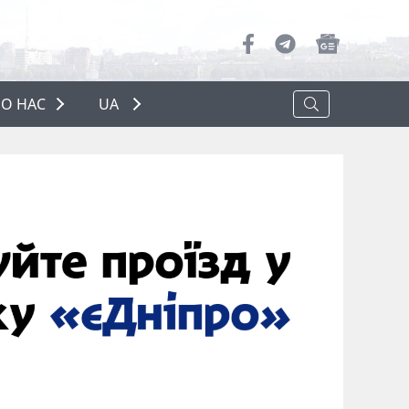
О НАС
UA
ПРО НАС
РЕКЛАМА
ПОЛІТИКА КОНФІДЕНЦІЙНОСТІ