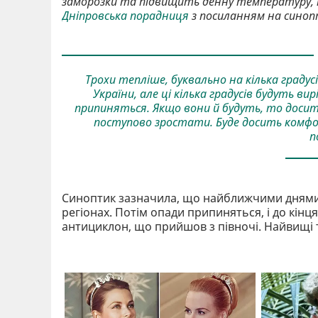
заморозки та підвищить денну температуру, п
Дніпровська порадниця
з посиланням на синоп
Трохи тепліше, буквально на кілька граду
України, але ці кілька градусів будуть в
припиняться. Якщо вони й будуть, то досит
поступово зростати. Буде досить комфор
п
Синоптик зазначила, що найближчими днями в
регіонах. Потім опади припиняться, і до кінц
антициклон, що прийшов з півночі. Найвищі 