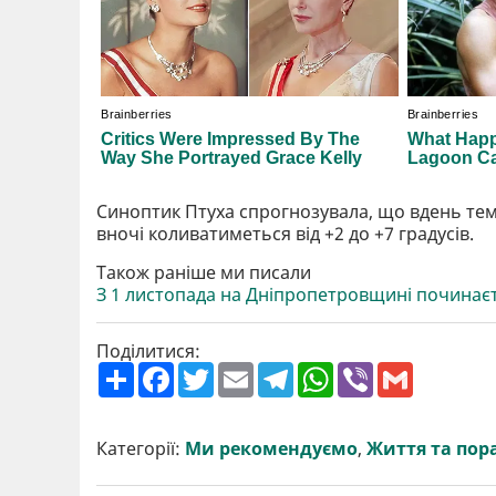
Синоптик Птуха спрогнозувала, що вдень темп
вночі коливатиметься від +2 до +7 градусів.
Також раніше ми писали
З 1 листопада на Дніпропетровщині починає
Поділитися:
П
F
T
E
T
W
V
G
о
a
w
m
e
h
i
m
ш
c
i
a
l
a
b
a
и
e
t
i
e
t
e
i
р
b
t
l
g
s
r
l
Категорії:
Ми рекомендуємо
,
Життя та пор
и
o
e
r
A
т
o
r
a
p
и
k
m
p