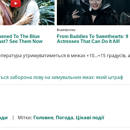
ература утримуватиметься в межах +10...+15 градусів, 
ться заборона лову на зимувальних ямах: який штраф
ади
Мітки:
Головне
,
Погода
,
Цікаві події