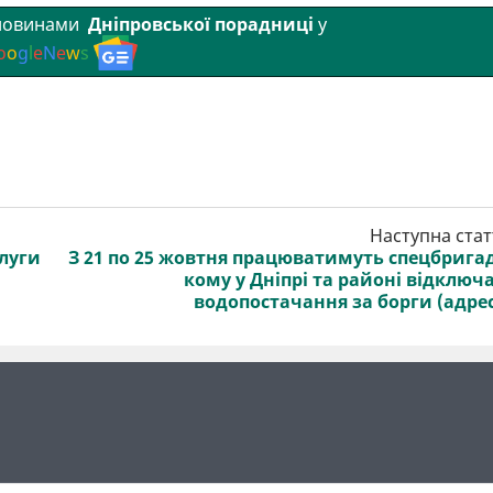
 новинами
Дніпровської порадниці
у
o
o
g
l
e
N
e
w
s
Наступна стат
слуги
З 21 по 25 жовтня працюватимуть спецбрига
кому у Дніпрі та районі відключ
водопостачання за борги (адре