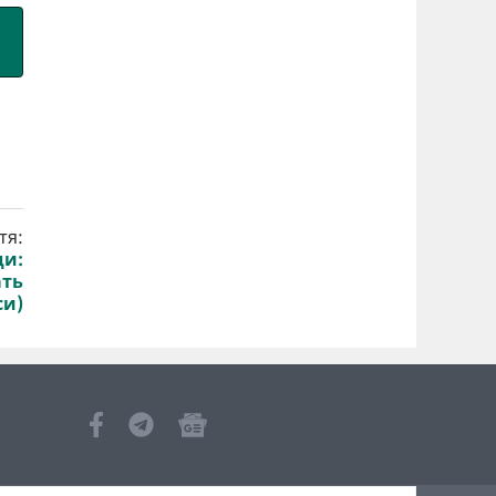
тя:
ди:
ать
си)