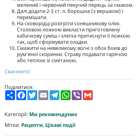
мелений і червоний пекучий перець за смаком.
Далі додати 2-3 ст. л. борошна (з вершком) і
перемішати.
На сковорідці розігріти соняшникову олію.
Столовою ложкою викласти приготовлену
кабачкову суміш і злегка притиснути її ложкою
так, щоб сформувати оладки.
Смажити на невеликому вогні з обох боків до
рум’яної скоринки. Страву подавати гарячою
або теплою зі сметаною.
Смачного!
Поділитися:
П
F
T
E
T
W
V
G
о
a
w
m
e
h
i
m
ш
c
i
a
l
a
b
a
и
e
t
i
e
t
e
i
р
b
t
l
g
s
r
l
Категорії:
Ми рекомендуємо
и
o
e
r
A
т
o
r
a
p
Мітки:
Рецепти
,
Цікаві події
и
k
m
p