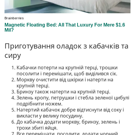
Приготування оладок з кабачків та
сиру
Кабачки потерти на крупній терці, трошки
посолити і перемішати, щоб виділився сік.
Моркву очистити від шкірки і натерти на
крупній терці.
Бринзу також натерти на крупній терці.
Зелень кропу, петрушки і стебла зеленої цибулі
подрібнити ножем.
Натертий кабачок добре відтиснути від соку і
викласти у велику посудину.
До кабачка додати моркву, бринзу, зелень і
трохи збиті яйця.
Все перемішати, посолити, додати чорний