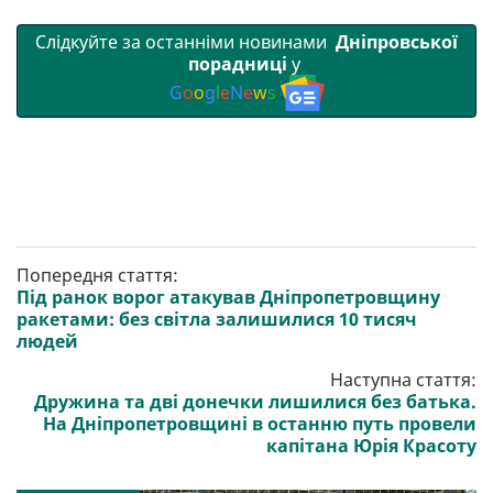
Слідкуйте за останніми новинами
Дніпровської
порадниці
у
G
o
o
g
l
e
N
e
w
s
Попередня стаття:
Під ранок ворог атакував Дніпропетровщину
ракетами: без світла залишилися 10 тисяч
людей
Наступна стаття:
Дружина та дві донечки лишилися без батька.
На Дніпропетровщині в останню путь провели
капітана Юрія Красоту