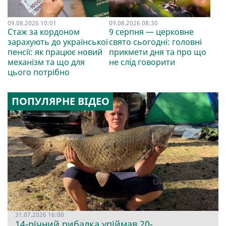
09.08.2026 10:01
09.08.2026 08:30
Стаж за кордоном
9 серпня — церковне
зарахують до української
свято сьогодні: головні
пенсії: як працює новий
прикмети дня та про що
механізм та що для
не слід говорити
цього потрібно
ПОПУЛЯРНЕ ВІДЕО
31.07.2026 16:00
14-річний рибалка упіймав 20-