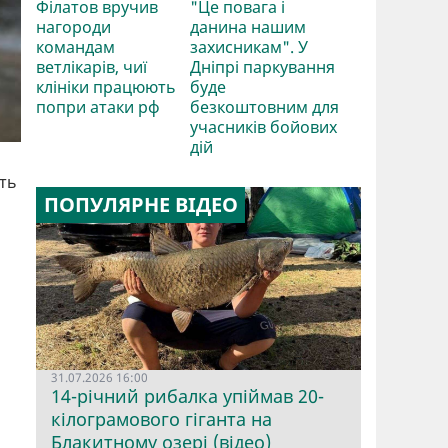
Філатов вручив
"Це повага і
нагороди
данина нашим
командам
захисникам". У
ветлікарів, чиї
Дніпрі паркування
клініки працюють
буде
попри атаки рф
безкоштовним для
учасників бойових
дій
ть
ПОПУЛЯРНЕ ВІДЕО
31.07.2026 16:00
14-річний рибалка упіймав 20-
кілограмового гіганта на
Блакитному озері (відео)