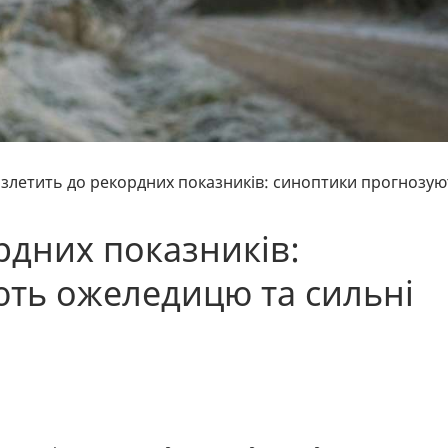
 злетить до рекордних показників: синоптики прогнозую
рдних показників:
ть ожеледицю та сильні