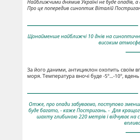
Найближчими днямив Україні не буде опадів, а
Про це попередив синоптик Віталій Постриган
Щонайменше найближчі 10 днів на синоптичн
високим атмосфе
За його даними, антициклон охопить своїм в
моря. Температура вночі буде -5º...-10º, вдень
Отже, про опади забуваємо, поступово зменши
буде багато, - каже Постригань. - Для кращог
шахту глибиною 220 метрів і відчуває на
вплива