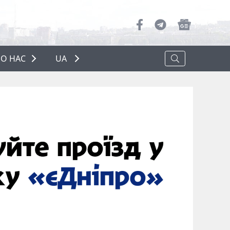
О НАС
UA
ПРО НАС
РЕКЛАМА
ПОЛІТИКА КОНФІДЕНЦІЙНОСТІ