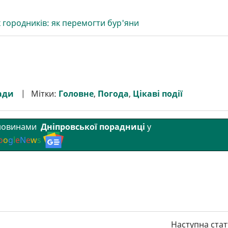
 городників: як перемогти бур'яни
ади
Мітки:
Головне
,
Погода
,
Цікаві події
 новинами
Дніпровської порадниці
у
o
o
g
l
e
N
e
w
s
Наступна стат