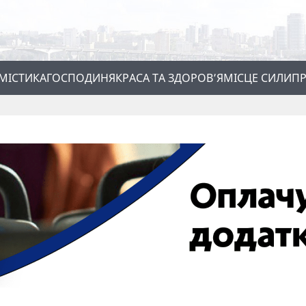
МІСТИКА
ГОСПОДИНЯ
КРАСА ТА ЗДОРОВ’Я
МІСЦЕ СИЛИ
ПР