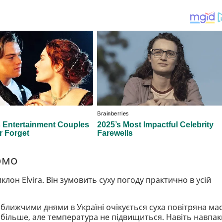
омо
н Elvira. Він зумовить суху погоду практично в усій
ближчими днями в Україні очікується суха повітряна ма
більше, але температура не підвищиться. Навіть навпак