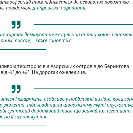
 атмосферний тиск підніметься до рекордних показників.
ь, повідомляє
Дніпровська порадниця.
их картах домінуватиме суцільний антициклон з аномал
рним тиском, - каже синоптик.
пливом територію від Азорських островів до Берингова
 від -3º до +2º. На дорогах ожеледиця.
ться і хмарність, особливо у найближчі вихідні, коли сон
о уявлення, ніби людина на швидкісному ліфті опускаєтьс
 собі суттєвий додатковий тиск, що звичайно, негативно
є на її самопочуття.