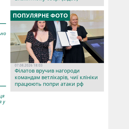
ПОПУЛЯРНЕ ФОТО
ьно
07.08.2026 18:03
Філатов вручив нагороди
командам ветлікарів, чиї клініки
працюють попри атаки рф
ця
я у