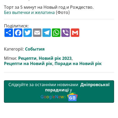
Торт за 5 минут на Новый год и Рождество.
Без выпечки и желатина
(Фото)
Поділитися:
П
F
T
E
T
W
V
G
о
a
w
m
e
h
i
m
ш
c
i
a
l
a
b
a
и
e
t
i
e
t
e
i
р
b
t
l
g
s
r
l
Категорії:
События
и
o
e
r
A
т
o
r
a
p
Мітки:
Рецепти
,
Новий рік 2023
,
и
k
m
p
Рецепти на Новий рік
,
Поради на Новий рік
Слідкуйте за останніми новинами
Дніпровської
порадниці
у
G
o
o
g
l
e
N
e
w
s