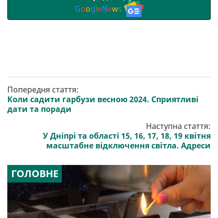
G
o
o
g
l
e
N
e
w
s
Попередня стаття:
Коли садити гарбузи весною 2024. Сприятливі
дати та поради
Наступна стаття:
У Дніпрі та області 15, 16, 17, 18, 19 квітня
масштабне відключення світла. Адреси
ГОЛОВНЕ