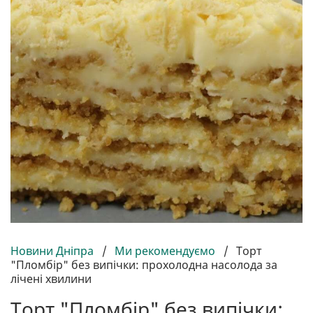
Новини Дніпра
/
Ми рекомендуємо
/
Торт
"Пломбір" без випічки: прохолодна насолода за
лічені хвилини
Торт "Пломбір" без випічки: