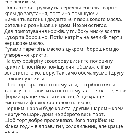
все віночком.
Поставте каструльку на середній вогонь і варіть
крем до загусання, постійно помішуючи.
Вимкніть вогонь і додайте 50 г вершкового масла,
ретельно розмішавши крем. Нехай остигає.
Для приготування коржів, у глибоку миску всипте
цукор та борошно. Потім натріть на великій тертці
вершкове масло.
Руками перетріть масло з цукром і борошном до
утворення крихти.
На суху розігріту сковороду висипте половину
крихти і, постійно помішуючи, обсмажте її до
золотистого кольору. Так само обсмажуємо і другу
половину крихти.
Щоб торт красиво сформувати, потрібно взяти
тарілку і поставити на неї формувальне кільце. Боки
форми краще змастити олією. А ще краще
вистелити форму харчовою плівкою.
Першим шаром буде крихта, другим шаром – крем.
Чергуйте шари, доки не зберете весь торт.
Щоб торт добре просочився, його потрібно на
кілька годин відправити у холодильник, але краще
на ніч.