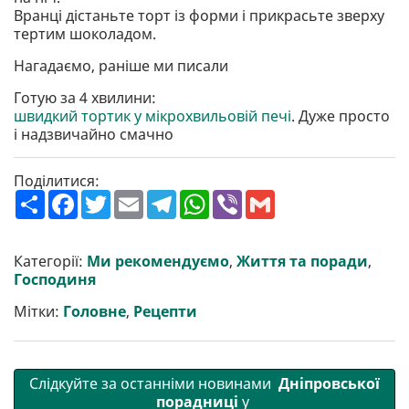
Вранці дістаньте торт із форми і прикрасьте зверху
тертим шоколадом.
Нагадаємо, раніше ми писали
Готую за 4 хвилини:
швидкий тортик у мікрохвильовій печі
. Дуже просто
і надзвичайно смачно
Поділитися:
П
F
T
E
T
W
V
G
о
a
w
m
e
h
i
m
ш
c
i
a
l
a
b
a
и
e
t
i
e
t
e
i
р
b
t
l
g
s
r
l
Категорії:
Ми рекомендуємо
,
Життя та поради
,
и
o
e
r
A
Господиня
т
o
r
a
p
и
k
m
p
Мітки:
Головне
,
Рецепти
Слідкуйте за останніми новинами
Дніпровської
порадниці
у