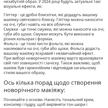
незабутній образ. У 2024 році будуть актуальні такі
візуальні ефекти, як:
Гліттер - це дрібні блискітки, які додадуть вашому
макіяжу святкового блиску. Гліттер можна наносити
на очі, губи і навіть на все обличчя.
Смужки - це тонкі смужки, які можна наносити на очі,
губи або щоки. Смужки можуть бути виконані в
різних кольорах і формах.
Фольга - це тонкі листи фольги, які можна
наклеювати на очі, губи або щоки. Фольга додасть
вашому макіяжу яскравий і незвичайний ефект.
При виборі новорічного макіяжу варто враховувати
свій тип зовнішності і зачіску. Також важливо, щоб
макіяж був гармонійним і відповідав загальному
стилю вашого образу.
Ось кілька порад щодо створення
новорічного макіяжу:
Починайте з основи. Нанесіть тональний крем,
консилер і пудру, щоб вирівняти тон шкіри і