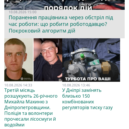
10.08.2026 15:00
Поранення працівника через обстріл під
час роботи: що робити роботодавцю?
Покроковий алгоритм дій
10.08.2026 14:33
10.08.2026 13:46
Третій місяць
У Дніпрі замінять
розшукують 26-річного
близько 150
Михайла Махиню з
комбінованих
Дніпропетровщини.
регуляторів тиску газу
Поліція та волонтери
прочесали лісосмуги й
водойми