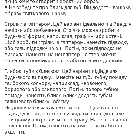
якщо хочете створити ефектний образ.
* Не забудьте про блиск для губ. Він додасть вашому
образу святкового шарму.
Стрілки з гліттером. Цей варіант ідеально підійде для
вечірки або побачення. Стрілки можна зробити
будь-якої форми, наприклад, графічні або котячі.
Щоб зробити стрілки з гліттером, нанесіть підводку
або гель-підводку на очі. Потім, поки підводка не
висохла, нанесіть на неї гліттер. Гліттер можна
нанести на кінчики стрілок або по всій їх довжині.
Глибокі губи з блиском. Цей варіант підійде для
будь-якого випадку. Нанесіть на губи губну помаду
глибокого кольору, наприклад, червоного,
бордового або сливового. Потім, поверх губної
помади, нанесіть блиск. Блиск додасть губам
глянцевого блиску і об'єму.
Нюдовий макіяж з акцентом на очі. Цей варіант
підійде для тих, хто хоче виглядати природно, але
при цьому підкреслити свою красу. Нанесіть на очі
нюдові тіні. Потім, нанесіть на очі стрілки або інші
акценти.