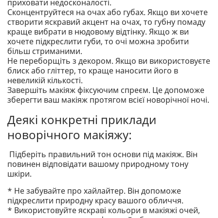
приховати недосконалості.
Сконцентруйтеся на очах або губах. Якщо ви хочете
створити яскравий акцент на очах, то губну помаду
краще вибрати в нюдовому відтінку. Якщо ж ви
хочете підкреслити губи, то очі можна зробити
більш стриманими.
Не переборщіть з декором. Якщо ви використовуєте
блиск або гліттер, то краще наносити його в
невеликій кількості.
Завершіть макіяж фіксуючим спреєм. Це допоможе
зберегти ваш макіяж протягом всієї новорічної ночі.
Деякі конкретні приклади
новорічного макіяжу:
Підберіть правильний тон основи під макіяж. Він
повинен відповідати вашому природному тону
шкіри.
* Не забувайте про хайлайтер. Він допоможе
підкреслити природну красу вашого обличчя.
* Використовуйте яскраві кольори в макіяжі очей,