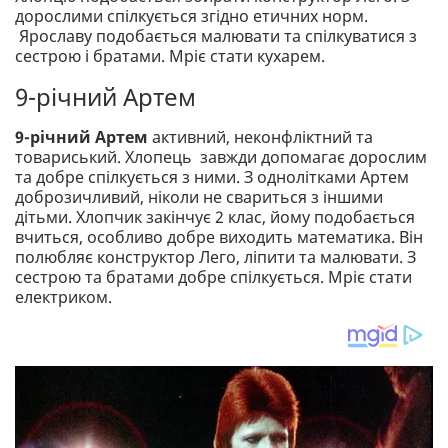
дорослими спілкується згідно етичних норм.
Ярославу подобається малювати та спілкуватися з
сестрою і братами. Мріє стати кухарем.
9-річний Артем
9-річний Артем
активний, неконфліктний та
товариський. Хлопець завжди допомагає дорослим
та добре спілкується з ними. З однолітками Артем
доброзичливий, ніколи не свариться з іншими
дітьми. Хлопчик закінчує 2 клас, йому подобається
вчиться, особливо добре виходить математика. Він
полюбляє конструктор Лего, ліпити та малювати. З
сестрою та братами добре спілкується. Мріє стати
електриком.