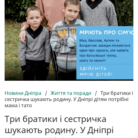
Новини Дніпра
/
Життя та поради
/
Три братики і
сестричка шукають родину. У Дніпрі дітям потрібні
мама і тато
Три братики і сестричка
шукають родину. У Дніпрі