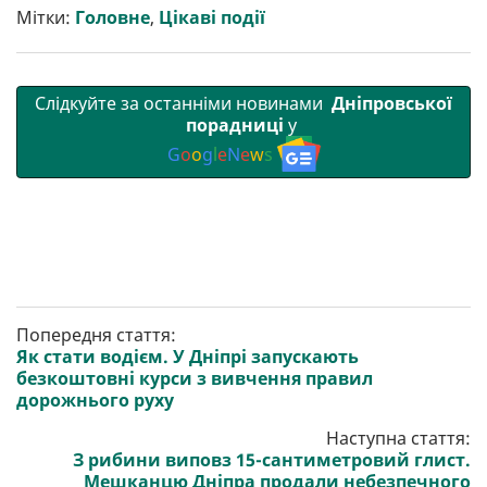
т
o
r
a
p
Мітки:
Головне
,
Цікаві події
и
k
m
p
Слідкуйте за останніми новинами
Дніпровської
порадниці
у
G
o
o
g
l
e
N
e
w
s
Попередня стаття:
Як стати водієм. У Дніпрі запускають
безкоштовні курси з вивчення правил
дорожнього руху
Наступна стаття:
З рибини виповз 15-сантиметровий глист.
Мешканцю Дніпра продали небезпечного