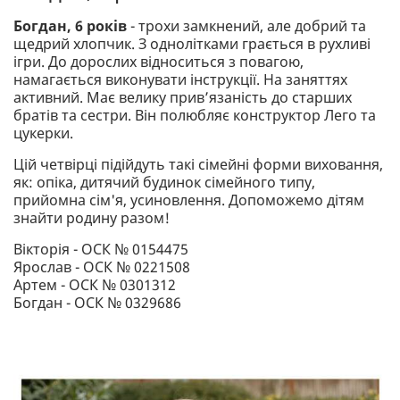
Богдан, 6 років
- трохи замкнений, але добрий та
щедрий хлопчик. З однолітками грається в рухливі
ігри. До дорослих відноситься з повагою,
намагається виконувати інструкції. На заняттях
активний. Має велику прив’язаність до старших
братів та сестри. Він полюбляє конструктор Лего та
цукерки.
Цій четвірці підійдуть такі сімейні форми виховання,
як: опіка, дитячий будинок сімейного типу,
прийомна сім'я, усиновлення. Допоможемо дітям
знайти родину разом!
Вікторія - ОСК № 0154475
Ярослав - ОСК № 0221508
Артем - ОСК № 0301312
Богдан - ОСК № 0329686