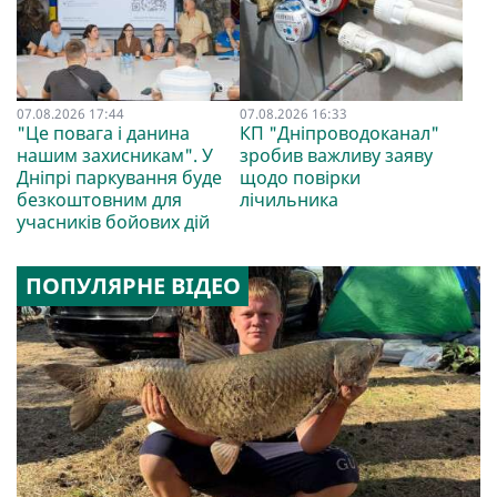
07.08.2026 17:44
07.08.2026 16:33
"Це повага і данина
КП "Дніпроводоканал"
нашим захисникам". У
зробив важливу заяву
Дніпрі паркування буде
щодо повірки
безкоштовним для
лічильника
учасників бойових дій
ПОПУЛЯРНЕ ВІДЕО