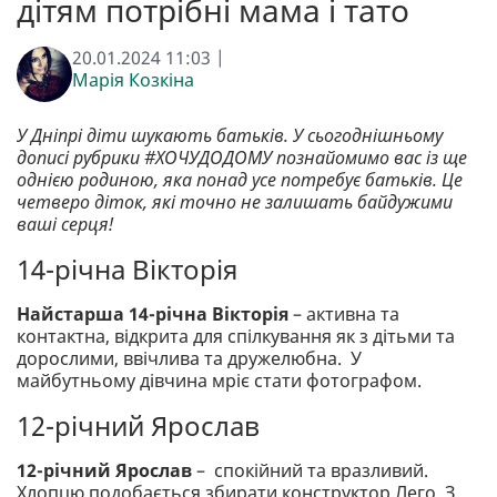
дітям потрібні мама і тато
20.01.2024 11:03 |
Марія Козкіна
У Дніпрі діти шукають батьків. У сьогоднішньому
дописі рубрики #ХОЧУДОДОМУ познайомимо вас із ще
однією родиною, яка понад усе потребує батьків. Це
четверо діток, які точно не залишать байдужими
ваші серця!
14-річна Вікторія
Найстарша 14-річна Вікторія
– активна та
контактна, відкрита для спілкування як з дітьми та
дорослими, ввічлива та дружелюбна. У
майбутньому дівчина мріє стати фотографом.
12-річний Ярослав
12-річний Ярослав
– спокійний та вразливий.
Хлопцю подобається збирати конструктор Лего. З