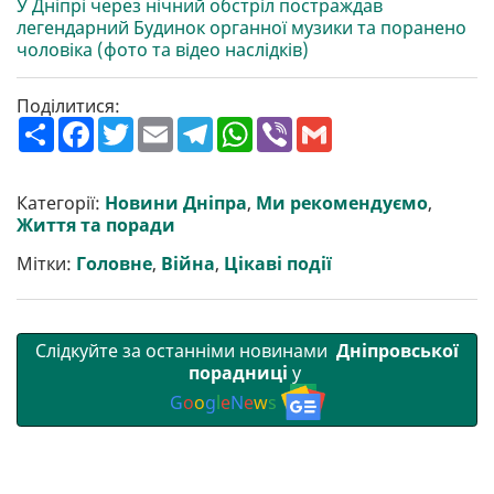
У Дніпрі через нічний обстріл постраждав
легендарний Будинок органної музики та поранено
чоловіка (фото та відео наслідків)
Поділитися:
П
F
T
E
T
W
V
G
о
a
w
m
e
h
i
m
ш
c
i
a
l
a
b
a
и
e
t
i
e
t
e
i
р
b
t
l
g
s
r
l
Категорії:
Новини Дніпра
,
Ми рекомендуємо
,
и
o
e
r
A
Життя та поради
т
o
r
a
p
и
k
m
p
Мітки:
Головне
,
Війна
,
Цікаві події
Слідкуйте за останніми новинами
Дніпровської
порадниці
у
G
o
o
g
l
e
N
e
w
s