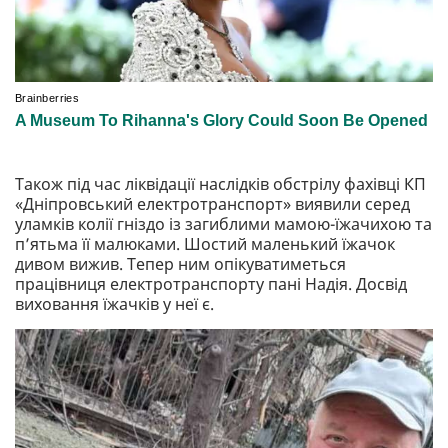
Також під час ліквідації наслідків обстрілу фахівці КП
«Дніпровський електротранспорт» виявили серед
уламків колії гніздо із загиблими мамою-їжачихою та
п’ятьма її малюками. Шостий маленький їжачок
дивом вижив. Тепер ним опікуватиметься
працівниця електротранспорту пані Надія. Досвід
виховання їжачків у неї є.