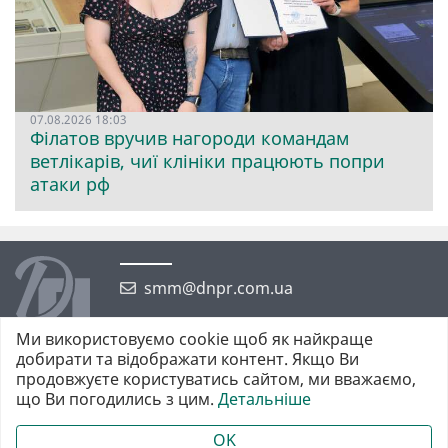
07.08.2026 18:03
Філатов вручив нагороди командам
ветлікарів, чиї клініки працюють попри
атаки рф
smm@dnpr.com.ua
Ми використовуємо cookie щоб як найкраще
добирати та відображати контент. Якщо Ви
продовжуєте користуватись сайтом, ми вважаємо,
що Ви погодились з цим.
Детальніше
©2026 https://dnpr.com.ua Дніпровська порадниця
Всі права захищені. При повному або частковому використанні
OK
матеріалів обов'язкове активне гіперпосилання у першому абзаці.