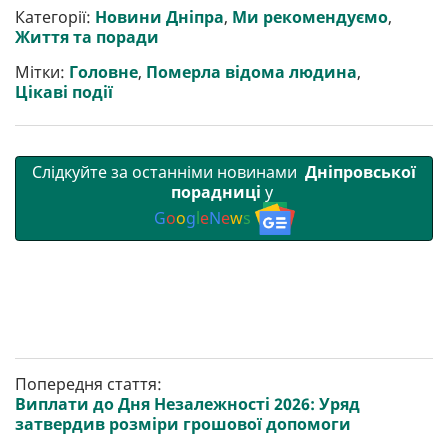
р
b
t
l
g
s
r
l
Категорії:
Новини Дніпра
,
Ми рекомендуємо
,
и
o
e
r
A
Життя та поради
т
o
r
a
p
и
k
m
p
Мітки:
Головне
,
Померла відома людина
,
Цікаві події
Слідкуйте за останніми новинами
Дніпровської
порадниці
у
G
o
o
g
l
e
N
e
w
s
Попередня стаття:
Виплати до Дня Незалежності 2026: Уряд
затвердив розміри грошової допомоги