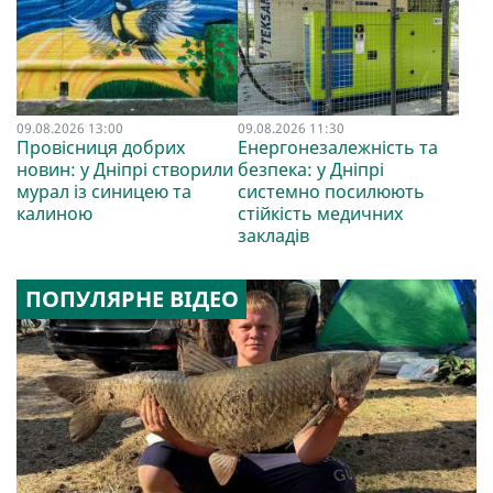
09.08.2026 13:00
09.08.2026 11:30
Провісниця добрих
Енергонезалежність та
новин: у Дніпрі створили
безпека: у Дніпрі
мурал із синицею та
системно посилюють
калиною
стійкість медичних
закладів
ПОПУЛЯРНЕ ВІДЕО