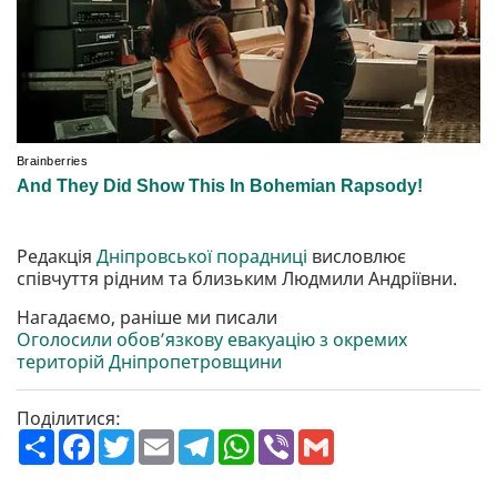
Редакція
Дніпровської порадниці
висловлює
співчуття рідним та близьким Людмили Андріївни.
Нагадаємо, раніше ми писали
Оголосили обов’язкову евакуацію з окремих
територій Дніпропетровщини
Поділитися:
П
F
T
E
T
W
V
G
о
a
w
m
e
h
i
m
ш
c
i
a
l
a
b
a
и
e
t
i
e
t
e
i