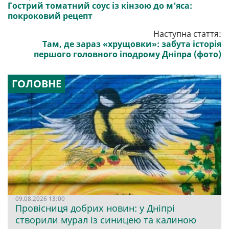
Гострий томатний соус із кінзою до м’яса:
покроковий рецепт
Наступна стаття:
Там, де зараз «хрущовки»: забута історія
першого головного іподрому Дніпра (фото)
ГОЛОВНЕ
09.08.2026 13:00
Провісниця добрих новин: у Дніпрі
створили мурал із синицею та калиною