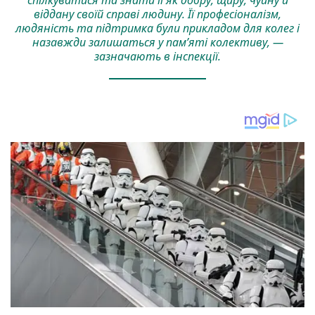
спілкуватися та знати її як добру, щиру, чуйну й
віддану своїй справі людину. Її професіоналізм,
людяність та підтримка були прикладом для колег і
назавжди залишаться у пам’яті колективу, —
зазначають в інспекції.