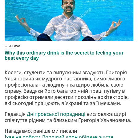
Колеги, студенти та випускники згадують Григорія
Ульяновича як мудрого наставника, вимогливого
професіонала та людину, яка щиро любила свою
справу. Завдяки його багаторічній праці путівку в
професію отримали десятки поколінь архітекторів,
які сьогодні працюють в Україні та за її межами.
Редакція
Дніпровської порадниці
висловлює щирі
співчуття рідним та близьким Григорія Ульяновича.
Нагадаємо, раніше ми писали
Їхав на роботу. Ворожий дрон обірвав життя