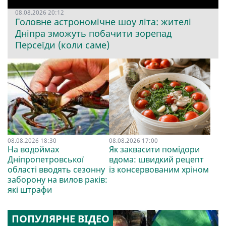
08.08.2026 20:12
Головне астрономічне шоу літа: жителі
Дніпра зможуть побачити зорепад
Персеїди (коли саме)
08.08.2026 18:30
08.08.2026 17:00
На водоймах
Як заквасити помідори
Дніпропетровської
вдома: швидкий рецепт
області вводять сезонну
із консервованим хріном
заборону на вилов раків:
які штрафи
ПОПУЛЯРНЕ ВІДЕО