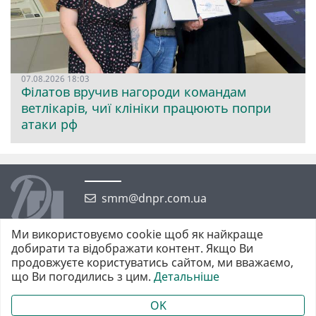
07.08.2026 18:03
Філатов вручив нагороди командам
ветлікарів, чиї клініки працюють попри
атаки рф
smm@dnpr.com.ua
Ми використовуємо cookie щоб як найкраще
добирати та відображати контент. Якщо Ви
продовжуєте користуватись сайтом, ми вважаємо,
що Ви погодились з цим.
Детальніше
©2026 https://dnpr.com.ua Дніпровська порадниця
Всі права захищені. При повному або частковому використанні
OK
матеріалів обов'язкове активне гіперпосилання у першому абзаці.