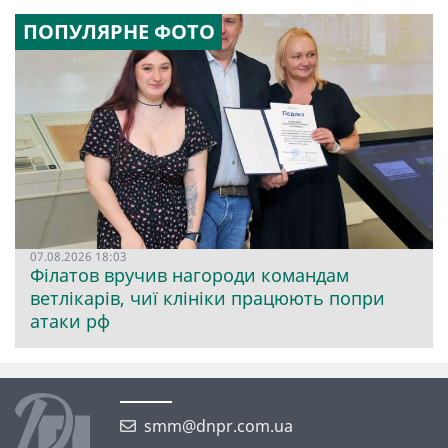
ПОПУЛЯРНЕ ФОТО
07.08.2026 18:03
Філатов вручив нагороди командам
ветлікарів, чиї клініки працюють попри
атаки рф
smm@dnpr.com.ua