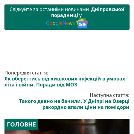
Слідкуйте за останніми новинами
Дніпровської
порадниці
у
G
o
o
g
l
e
N
e
w
s
Попередня стаття:
Як вберегтись від кишкових інфекцій в умовах
літа і війни. Поради від МОЗ
Наступна стаття:
Такого давно не бачили. У Дніпрі на Озерці
рекордно впали ціни на помідори
ГОЛОВНЕ