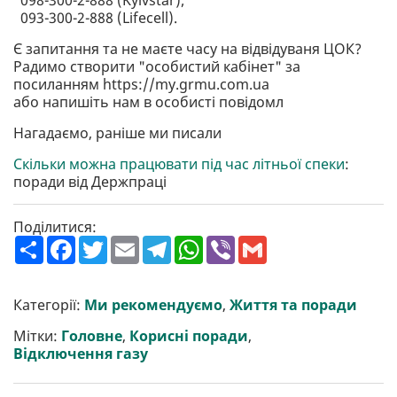
098-300-2-888 (Kyivstar);
093-300-2-888 (Lifecell).
Є запитання та не маєте часу на відвідуваня ЦОК?
Радимо створити "особистий кабінет" за
посиланням https://my.grmu.com.ua
або напишіть нам в особисті повідомл
Нагадаємо, раніше ми писали
Скільки можна працювати під час літньої спеки
:
поради від Держпраці
Поділитися:
П
F
T
E
T
W
V
G
о
a
w
m
e
h
i
m
ш
c
i
a
l
a
b
a
и
e
t
i
e
t
e
i
р
b
t
l
g
s
r
l
Категорії:
Ми рекомендуємо
,
Життя та поради
и
o
e
r
A
т
o
r
a
p
Мітки:
Головне
,
Корисні поради
,
и
k
m
p
Відключення газу