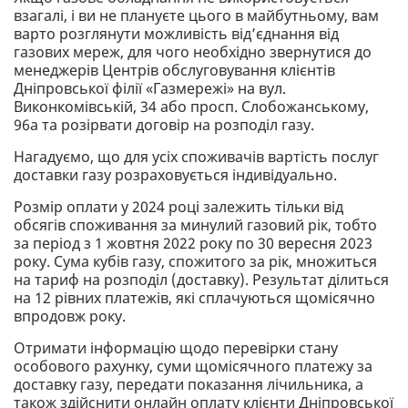
взагалі, і ви не плануєте цього в майбутньому, вам
варто розглянути можливість від’єднання від
газових мереж, для чого необхідно звернутися до
менеджерів Центрів обслуговування клієнтів
Дніпровської філії «Газмережі» на вул.
Виконкомівській, 34 або просп. Слобожанському,
96а та розірвати договір на розподіл газу.
Нагадуємо, що для усіх споживачів вартість послуг
доставки газу розраховується індивідуально.
Розмір оплати у 2024 році залежить тільки від
обсягів споживання за минулий газовий рік, тобто
за період з 1 жовтня 2022 року по 30 вересня 2023
року. Сума кубів газу, спожитого за рік, множиться
на тариф на розподіл (доставку). Результат ділиться
на 12 рівних платежів, які сплачуються щомісячно
впродовж року.
Отримати інформацію щодо перевірки стану
особового рахунку, суми щомісячного платежу за
доставку газу, передати показання лічильника, а
також здійснити онлайн оплату клієнти Дніпровської