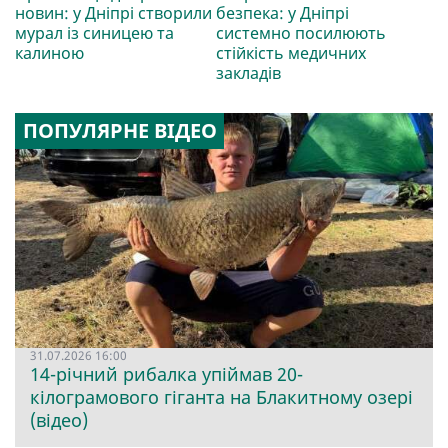
новин: у Дніпрі створили
безпека: у Дніпрі
мурал із синицею та
системно посилюють
калиною
стійкість медичних
закладів
ПОПУЛЯРНЕ ВІДЕО
31.07.2026 16:00
14-річний рибалка упіймав 20-
кілограмового гіганта на Блакитному озері
(відео)