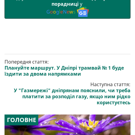
порадниці
у
G
o
o
g
l
e
N
e
w
s
Попередня стаття:
Плануйте маршрут. У Дніпрі трамвай № 1 буде
їздити за двома напрямками
Наступна стаття:
У "Газмережі" дніпрянам пояснили, чи треба
платити за розподіл газу, якщо ним рідко
користуєтесь
ГОЛОВНЕ