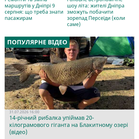
маршрутів у Дніпрі 9
шоу літа: жителі Дніпра
серпня: що треба знати
зможуть побачити
пасажирам
зорепад Персеїди (коли
саме)
ПОПУЛЯРНЕ ВІДЕО
31.07.2026 16:00
14-річний рибалка упіймав 20-
кілограмового гіганта на Блакитному озері
(відео)