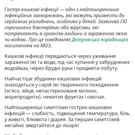
Гострі кишкові інфекції — одні з найпоширеніших
інфекційних захворювань, які можуть призвести до
серйозних ускладнень, особливо у дітей. Зазвичай ГКІ
спричинено бактеріями або вірусами, які
потрапляють в організм людини із зараженою їжею
чи водою. Про це повідомляє
Дніпровська порадниця
з
посиланням на МОЗ
.
Кишкові інфекції передаються через уживання
зараженої їжі та води, під час купання у забруднених
водоймах, через брудні руки і предмети побуту.
Найчастіше збудники кишкових інфекцій
знаходяться у сирій їжі тваринного походження
(м’ясо, яйця, непастеризоване молоко,
морепродукти), немитих фруктах і овочах.
Найпоширеніші симптоми гострих кишкових
інфекцій — слабкість, підвищення температури, біль
у животі, блювота і діарея. За перших симптомів
негайно звертайтеся до лікаря!