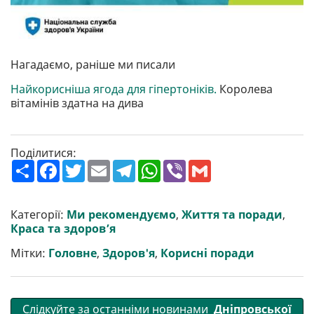
Нагадаємо, раніше ми писали
Найкорисніша ягода для гіпертоніків.
Королева
вітамінів здатна на дива
Поділитися:
П
F
T
E
T
W
V
G
о
a
w
m
e
h
i
m
ш
c
i
a
l
a
b
a
и
e
t
i
e
t
e
i
р
b
t
l
g
s
r
l
Категорії:
Ми рекомендуємо
,
Життя та поради
,
и
o
e
r
A
Краса та здоров’я
т
o
r
a
p
и
k
m
p
Мітки:
Головне
,
Здоров'я
,
Корисні поради
Слідкуйте за останніми новинами
Дніпровської