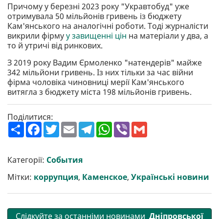
Причому у березні 2023 року "Укравтобуд" уже
отримувала 50 мільйонів гривень із бюджету
Кам'янського на аналогічні роботи. Тоді журналісти
викрили фірму
у завищенні цін
на матеріали у два, а
то й утричі від ринкових.
З 2019 року Вадим Єрмоленко "натендерів" майже
342 мільйони гривень. Із них тільки за час війни
фірма чоловіка чиновниці мерії Кам'янського
витягла з бюджету міста 198 мільйонів гривень.
Поділитися:
П
F
T
E
T
W
V
G
о
a
w
m
e
h
i
m
ш
c
i
a
l
a
b
a
и
e
t
i
e
t
e
i
р
b
t
l
g
s
r
l
Категорії:
События
и
o
e
r
A
т
o
r
a
p
Мітки:
коррупция
,
Каменское
,
Українські новини
и
k
m
p
Слідкуйте за останніми новинами
Дніпровської