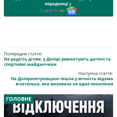
порадниці
у
G
o
o
g
l
e
N
e
w
s
Попередня стаття:
На радість дітям: у Дніпрі ремонтують дитячі та
спортивні майданчики
Наступна стаття:
На Дніпропетровщині пішла у вічність відома
вчителька, яка виховала не одне покоління
ГОЛОВНЕ