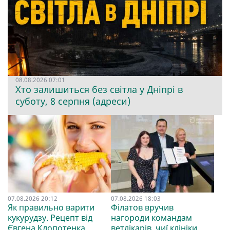
08.08.2026 07:01
Хто залишиться без світла у Дніпрі в
суботу, 8 серпня (адреси)
07.08.2026 20:12
07.08.2026 18:03
Як правильно варити
Філатов вручив
кукурудзу. Рецепт від
нагороди командам
Євгена Клопотенка
ветлікарів, чиї клініки