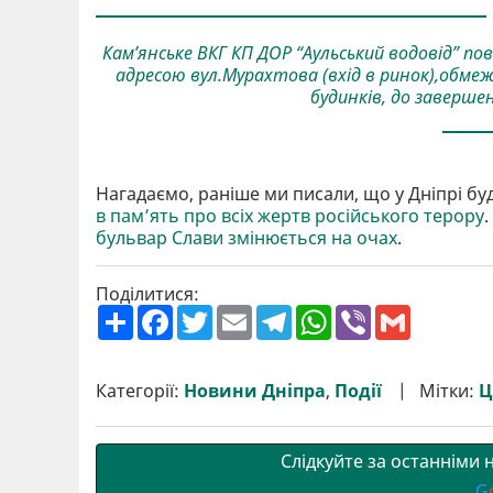
Кам’янське ВКГ КП ДОР “Аульський водовід” п
адресою вул.Мурахтова (вхід в ринок),обмеже
будинків, до завершен
Нагадаємо, раніше ми писали, що у Дніпрі б
в памʼять про всіх жертв російського терору
бульвар Слави змінюється на очах
.
Поділитися:
П
F
T
E
T
W
V
G
о
a
w
m
e
h
i
m
ш
c
i
a
l
a
b
a
и
e
t
i
e
t
e
i
р
b
t
l
g
s
r
l
Категорії:
Новини Дніпра
,
Події
Мітки:
Ц
и
o
e
r
A
т
o
r
a
p
и
k
m
p
Слідкуйте за останніми
G