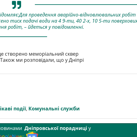
овідомляє:Для проведення аварійно-відновлювальних робіт 
но тиск подачі води на 4 9-ти, 40 2-х, 10 5-ти поверхови
ня робіт, – йдеться у повідомленні.
уде створено меморіальний сквер
. Також ми розповідали, що у Дніпрі
ікаві події
,
Комунальні служби
 новинами
Дніпровської порадниці
у
o
o
g
l
e
N
e
w
s