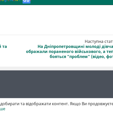
Наступна стат
й та
На Дніпропетровщині молоді дівч
ображали пораненого військового, а те
бояться "проблем" (відео, фо
добирати та відображати контент. Якщо Ви продовжуєте
іше
 матеріалів обов'язкове активне гіперпосилання у першому абзаці.