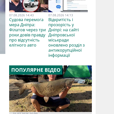
07.08.2026 14:43
07.08.2026 14:13
Судова перемога
Відкритість і
мера Дніпра:
прозорість у
Філатов через три
Дніпрі: на сайті
роки довів правду
Дніпровської
про відсутність
міськради
елітного авто
оновлено розділ з
антикорупційної
інформації
ПОПУЛЯРНЕ ВІДЕО
31.07.2026 16:00