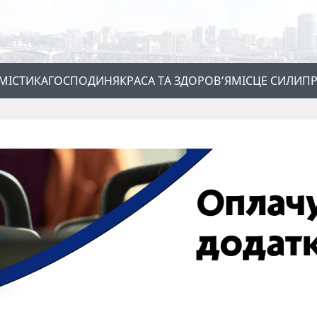
МІСТИКА
ГОСПОДИНЯ
КРАСА ТА ЗДОРОВ’Я
МІСЦЕ СИЛИ
ПР