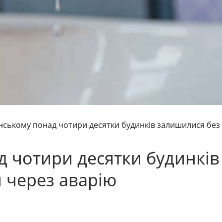
нському понад чотири десятки будинків залишилися без
д чотири десятки будинків
 через аварію