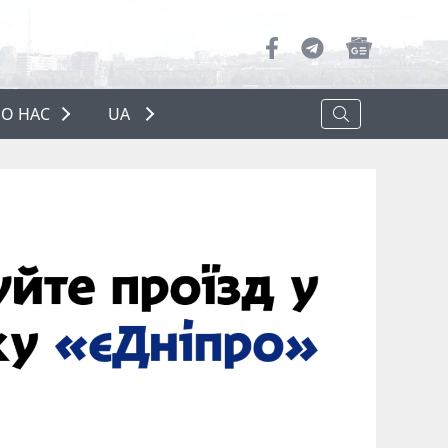
О НАС
UA
ПРО НАС
РЕКЛАМА
ПОЛІТИКА КОНФІДЕНЦІЙНОСТІ