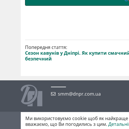
Попередня стаття:
Сезон кавунів у Дніпрі. Як купити смачни
безпечний
smm@dnpr.com.ua
Ми використовуємо cookie щоб як найкраще 
©2026 https://dnpr.com.ua Дніпровська порадниця
вважаємо, що Ви погодились з цим.
Детальн
Всі права захищені. При повному або частковому використанні