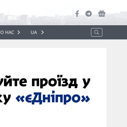
О НАС
UA
ПРО НАС
РЕКЛАМА
ПОЛІТИКА КОНФІДЕНЦІЙНОСТІ