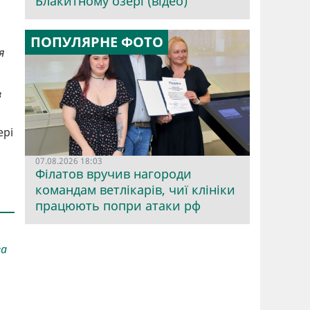
Блакитному озері (відео)
ПОПУЛЯРНЕ ФОТО
я
з
ері
07.08.2026 18:03
Філатов вручив нагороди
командам ветлікарів, чиї клініки
працюють попри атаки рф
за