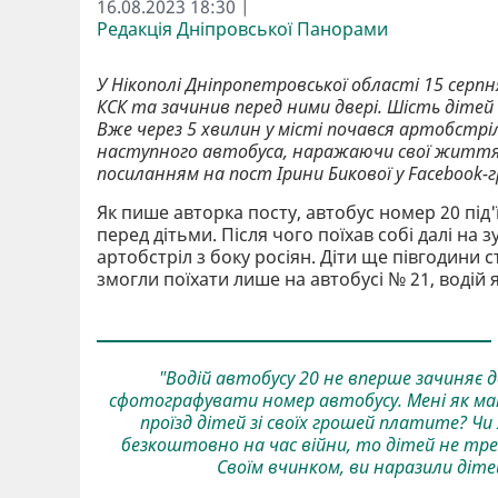
16.08.2023 18:30 |
Редакція Дніпровської Панорами
У Нікополі Дніпропетровської області 15 серпня
КСК та зачинив перед ними двері. Шість дітей 
Вже через 5 хвилин у місті почався артобстріл
наступного автобуса, наражаючи свої життя 
посиланням на пост Ірини Бикової у Facebook-гр
Як пише авторка посту, автобус номер 20 під'
перед дітьми. Після чого поїхав собі далі на 
артобстріл з боку росіян. Діти ще півгодини 
змогли поїхати лише на автобусі № 21, водій 
"Водій автобусу 20 не вперше зачиняє д
сфотографувати номер автобусу. Мені як мат
проїзд дітей зі своїх грошей платите? Чи
безкоштовно на час війни, то дітей не тре
Своїм вчинком, ви наразили діте