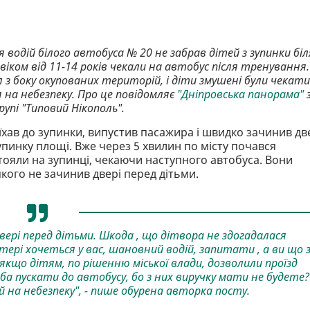
 водій білого автобуса № 20 не забрав дітей з зупинки біл
віком від 11-14 років чекали на автобус після тренування.
 з боку окупованих територій, і діти змушені були чекати
на небезпеку. Про це повідомляє
"Дніпровська панорама"
упі "Типовий Нікополь".
їхав до зупинки, випустив пасажира і швидко зачинив дв
зупинку площі. Вже через 5 хвилин по місту почався
стояли на зупинці, чекаючи наступного автобуса. Вони
якого не зачинив двері перед дітьми.
вері перед дітьми. Шкода , що дітвора не здогадалася
ері хочеться у вас, шановний водій, запитати , а ви що 
 якщо дітям, по рішенню міської влади, дозволили проїзд
ба пускати до автобусу, бо з них виручку мати не будете?
й на небезпеку", - пише обурена авторка посту.