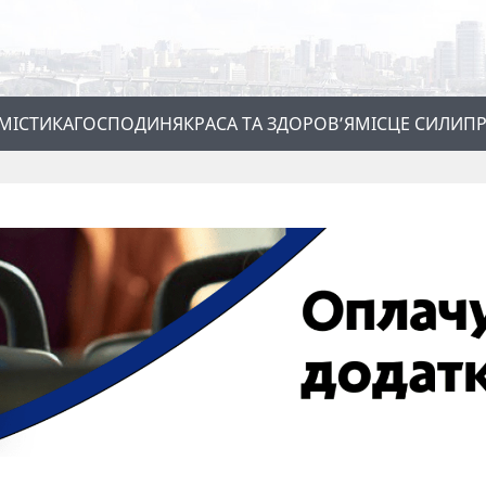
МІСТИКА
ГОСПОДИНЯ
КРАСА ТА ЗДОРОВ’Я
МІСЦЕ СИЛИ
ПР