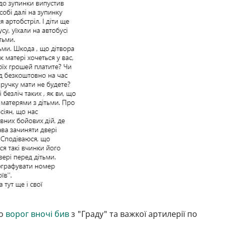
що
ворог вночі бив
з "Граду" та важкої артилерії по