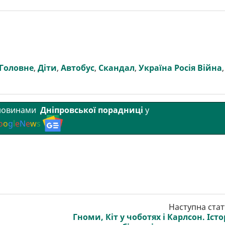
Головне
,
Діти
,
Автобус
,
Скандал
,
Україна Росія Війна
,
 новинами
Дніпровської порадниці
у
o
o
g
l
e
N
e
w
s
Наступна стат
Гноми, Кіт у чоботях і Карлсон. Істо