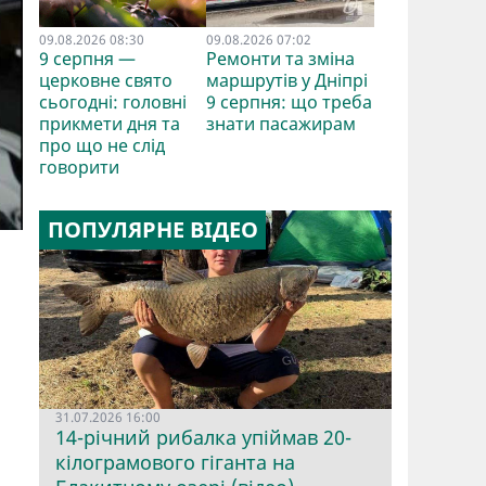
09.08.2026 08:30
09.08.2026 07:02
9 серпня —
Ремонти та зміна
церковне свято
маршрутів у Дніпрі
сьогодні: головні
9 серпня: що треба
прикмети дня та
знати пасажирам
про що не слід
говорити
ПОПУЛЯРНЕ ВІДЕО
31.07.2026 16:00
14-річний рибалка упіймав 20-
кілограмового гіганта на