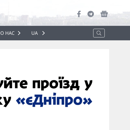
О НАС
UA
ПРО НАС
РЕКЛАМА
ПОЛІТИКА КОНФІДЕНЦІЙНОСТІ