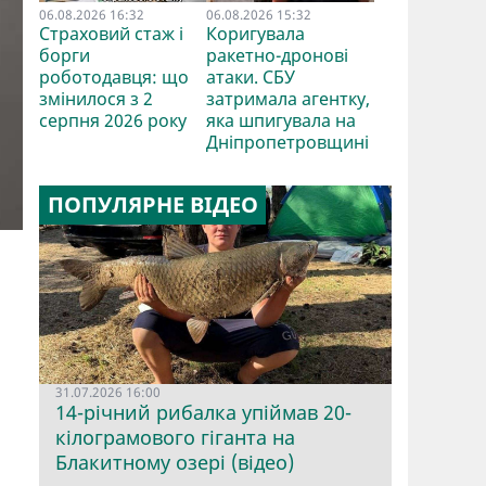
06.08.2026 16:32
06.08.2026 15:32
Страховий стаж і
Коригувала
борги
ракетно-дронові
роботодавця: що
атаки. СБУ
змінилося з 2
затримала агентку,
серпня 2026 року
яка шпигувала на
Дніпропетровщині
ПОПУЛЯРНЕ ВІДЕО
31.07.2026 16:00
14-річний рибалка упіймав 20-
кілограмового гіганта на
Блакитному озері (відео)