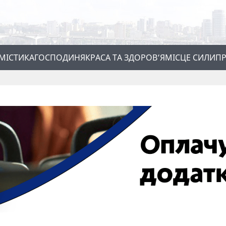
МІСТИКА
ГОСПОДИНЯ
КРАСА ТА ЗДОРОВ’Я
МІСЦЕ СИЛИ
ПР