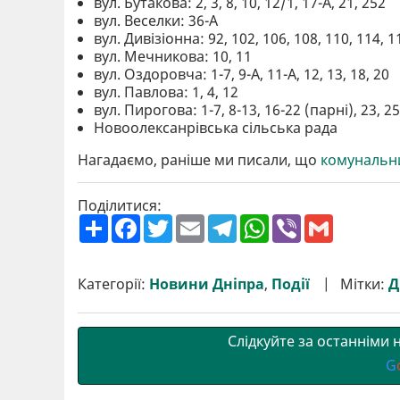
вул. Бутакова: 2, 3, 8, 10, 12/1, 17-А, 21, 252
вул. Веселки: 36-А
вул. Дивізіонна: 92, 102, 106, 108, 110, 114, 1
вул. Мечникова: 10, 11
вул. Оздоровча: 1-7, 9-А, 11-А, 12, 13, 18, 20
вул. Павлова: 1, 4, 12
вул. Пирогова: 1-7, 8-13, 16-22 (парні), 23, 25-
Новоолексанрівська сільська рада
Нагадаємо, раніше ми писали, що
комунальни
Поділитися:
П
F
T
E
T
W
V
G
о
a
w
m
e
h
i
m
ш
c
i
a
l
a
b
a
и
e
t
i
e
t
e
i
р
b
t
l
g
s
r
l
Категорії:
Новини Дніпра
,
Події
Мітки:
Д
и
o
e
r
A
т
o
r
a
p
и
k
m
p
Слідкуйте за останніми
G