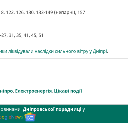
18, 122, 126, 130, 133-149 (непарні), 157
27, 31, 35, 41, 45, 51
ки ліквідували наслідки сильного вітру у Дніпрі
.
ніпро
,
Електроенергія
,
Цікаві події
 новинами
Дніпровської порадниці
у
o
o
g
l
e
N
e
w
s