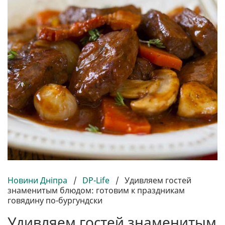
Новини Дніпра
/
DP-Life
/
Удивляем гостей
знаменитым блюдом: готовим к праздникам
говядину по-бургундски
Удивляем гостей знаменитым