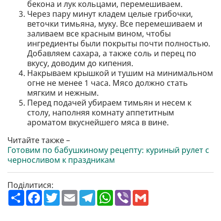
бекона и лук кольцами, перемешиваем.
Через пару минут кладем целые грибочки,
веточки тимьяна, муку. Все перемешиваем и
заливаем все красным вином, чтобы
ингредиенты были покрыты почти полностью.
Добавляем сахара, а также соль и перец по
вкусу, доводим до кипения.
Накрываем крышкой и тушим на минимальном
огне не менее 1 часа. Мясо должно стать
мягким и нежным.
Перед подачей убираем тимьян и несем к
столу, наполняя комнату аппетитным
ароматом вкуснейшего мяса в вине.
Читайте также –
Готовим по бабушкиному рецепту: куриный рулет с
черносливом к праздникам
Поділитися:
П
F
T
E
T
W
V
G
о
a
w
m
e
h
i
m
ш
c
i
a
l
a
b
a
и
e
t
i
e
t
e
i