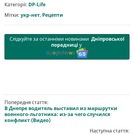
р
b
t
l
g
s
r
l
Категорії:
DP-Life
и
o
e
r
A
т
o
r
a
p
Мітки:
укр-нет
,
Рецепти
и
k
m
p
Слідкуйте за останніми новинами
Дніпровської
порадниці
у
G
o
o
g
l
e
N
e
w
s
Попередня стаття:
В Днепре водитель выставил из маршрутки
военного-льготника: из-за чего случился
конфликт (Видео)
Наступна стаття: