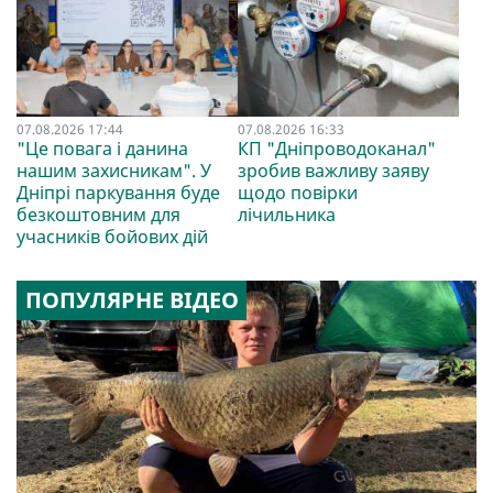
07.08.2026 17:44
07.08.2026 16:33
"Це повага і данина
КП "Дніпроводоканал"
нашим захисникам". У
зробив важливу заяву
Дніпрі паркування буде
щодо повірки
безкоштовним для
лічильника
учасників бойових дій
ПОПУЛЯРНЕ ВІДЕО