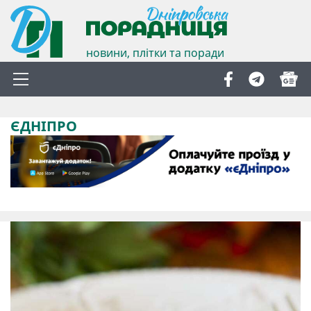
новини, плітки та поради
ЄДНІПРО