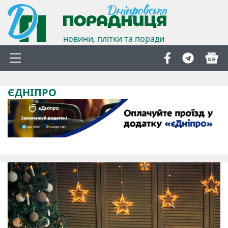
новини, плітки та поради
ЄДНІПРО