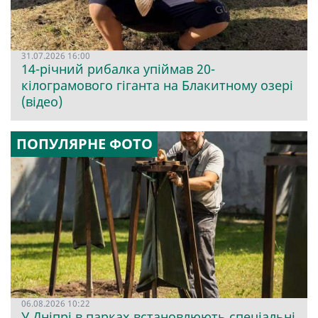
31.07.2026 16:00
14-річний рибалка упіймав 20-
кілограмового гіганта на Блакитному озері
(відео)
ПОПУЛЯРНЕ ФОТО
06.08.2026 10:22
У Дніпрі в парках встановлюють спеціальні