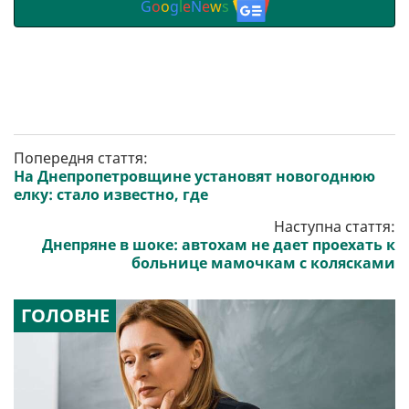
G
o
o
g
l
e
N
e
w
s
Попередня стаття:
На Днепропетровщине установят новогоднюю
елку: стало известно, где
Наступна стаття:
Днепряне в шоке: автохам не дает проехать к
больнице мамочкам с колясками
ГОЛОВНЕ