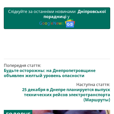
Слідкуйте за останніми новинами
Дніпровської
порадниці
у
G
o
o
g
l
e
N
e
w
s
Попередня стаття:
Будьте осторожны: на Днепропетровщине
объявлен желтый уровень опасности
Наступна стаття:
25 декабря в Днепре планируется выпуск
технических рейсов электротранспорта
(Маршруты)