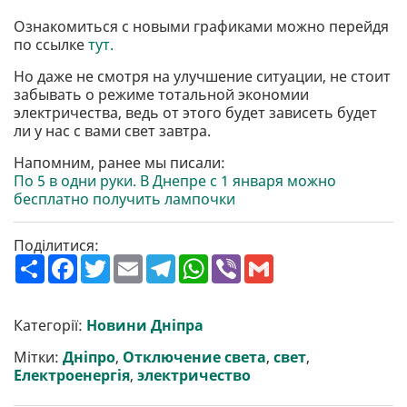
Ознакомиться с новыми графиками можно перейдя
по ссылке
тут.
Но даже не смотря на улучшение ситуации, не стоит
забывать о режиме тотальной экономии
электричества, ведь от этого будет зависеть будет
ли у нас с вами свет завтра.
Напомним, ранее мы писали:
По 5 в одни руки. В Днепре с 1 января можно
бесплатно получить лампочки
Поділитися:
П
F
T
E
T
W
V
G
о
a
w
m
e
h
i
m
ш
c
i
a
l
a
b
a
и
e
t
i
e
t
e
i
р
b
t
l
g
s
r
l
Категорії:
Новини Дніпра
и
o
e
r
A
т
o
r
a
p
Мітки:
Дніпро
,
Отключение света
,
свет
,
и
k
m
p
Електроенергія
,
электричество