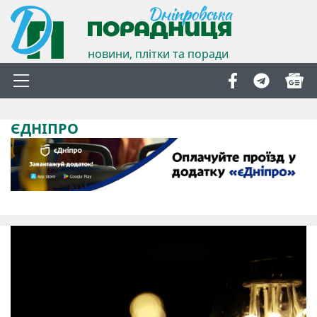
новини, плітки та поради
ЄДНІПРО