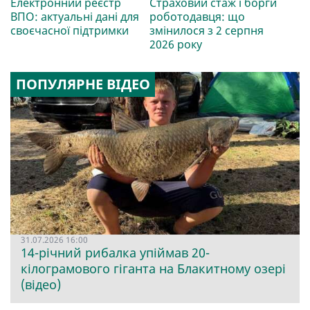
Електронний реєстр
Страховий стаж і борги
ВПО: актуальні дані для
роботодавця: що
своєчасної підтримки
змінилося з 2 серпня
2026 року
ПОПУЛЯРНЕ ВІДЕО
31.07.2026 16:00
14-річний рибалка упіймав 20-
кілограмового гіганта на Блакитному озері
(відео)