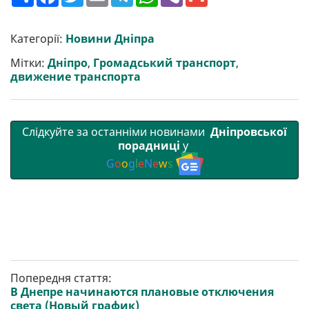
о
a
w
m
e
h
i
m
ш
c
i
a
l
a
b
a
и
e
t
i
e
t
e
i
р
b
t
l
g
s
r
l
Категорії:
Новини Дніпра
и
o
e
r
A
т
o
r
a
p
Мітки:
Дніпро
,
Громадський транспорт
,
и
k
m
p
движение транспорта
Слідкуйте за останніми новинами
Дніпровської
порадниці
у
G
o
o
g
l
e
N
e
w
s
Попередня стаття:
В Днепре начинаются плановые отключения
света (Новый график)