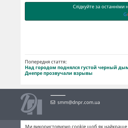
и
k
m
p
Слідкуйте за останніми
G
Попередня стаття:
Над городом поднялся густой черный дым
Днепре прозвучали взрывы
smm@dnpr.com.ua
Ми використовуємо cookie щоб як найкраще 
©2026 https://dnpr.com.ua Дніпровська порадниця