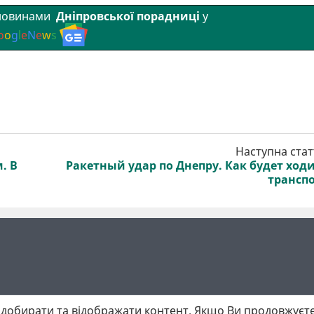
 новинами
Дніпровської порадниці
у
o
o
g
l
e
N
e
w
s
Наступна стат
. В
Ракетный удар по Днепру. Как будет ход
трансп
добирати та відображати контент. Якщо Ви продовжуєте