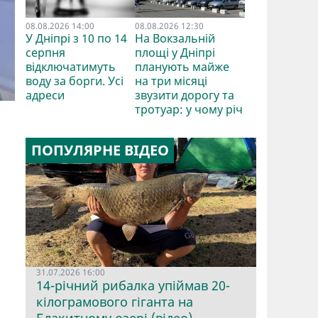
08.08.2026 14:00
08.08.2026 12:30
У Дніпрі з 10 по 14
На Вокзальній
серпня
площі у Дніпрі
відключатимуть
планують майже
воду за борги. Усі
на три місяці
адреси
звузити дорогу та
тротуар: у чому річ
л
ПОПУЛЯРНЕ ВІДЕО
31.07.2026 16:00
14-річний рибалка упіймав 20-
кілограмового гіганта на