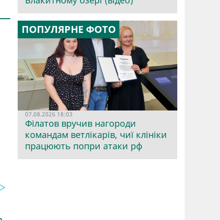
Блакитному озері (відео)
ПОПУЛЯРНЕ ФОТО
07.08.2026 18:03
Філатов вручив нагороди
командам ветлікарів, чиї клініки
працюють попри атаки рф