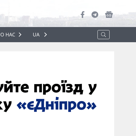
О НАС
UA
ПРО НАС
РЕКЛАМА
ПОЛІТИКА КОНФІДЕНЦІЙНОСТІ