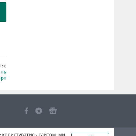
тя:
ить
орт
 користуватись сайтом, ми