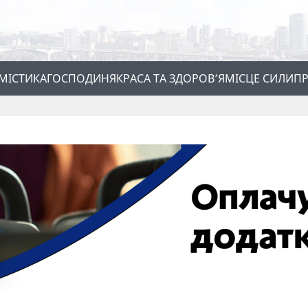
МІСТИКА
ГОСПОДИНЯ
КРАСА ТА ЗДОРОВ’Я
МІСЦЕ СИЛИ
ПР