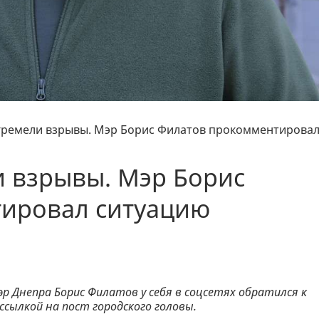
гремели взрывы. Мэр Борис Филатов прокомментирова
и взрывы. Мэр Борис
ировал ситуацию
эр Днепра Борис Филатов у себя в соцсетях обратился к
ссылкой на пост городского головы.