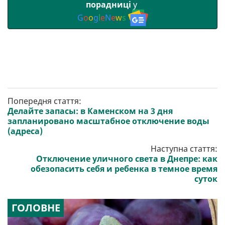
порадниці
у
G
o
o
g
l
e
N
e
w
s
Попередня стаття:
Делайте запасы: в Каменском на 3 дня
запланировано масштабное отключение воды
(адреса)
Наступна стаття:
Отключение уличного света в Днепре: как
обезопасить себя и ребенка в темное время
суток
ГОЛОВНЕ