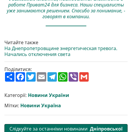
работе Приват24 для бизнеса. Наши специалисты
уже занимаются решением. Спасибо за понимание, -
говорят в компании.
Читайте также
На Днепропетровщине энергетическая тревога.
Начались отключения света
Поділитися:
П
F
T
E
T
W
V
G
о
a
w
m
e
h
i
m
ш
c
i
a
l
a
b
a
и
e
t
i
e
t
e
i
р
b
t
l
g
s
r
l
Категорії:
Новини України
и
o
e
r
A
т
o
r
a
p
Мітки:
Новини Україна
и
k
m
p
Слідкуйте за останніми новинами
Дніпровської