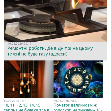
10.08.2026 08:17
Ремонтні роботи. Де в Дніпрі на цьому
тижні не буде газу (адреси)
10.08.2026 07:11
09.08.2026 20:30
10, 11, 12, 13, 14, 15
Початок великих змін:
серпня не буде світла в
гороскоп на тиждень 10-