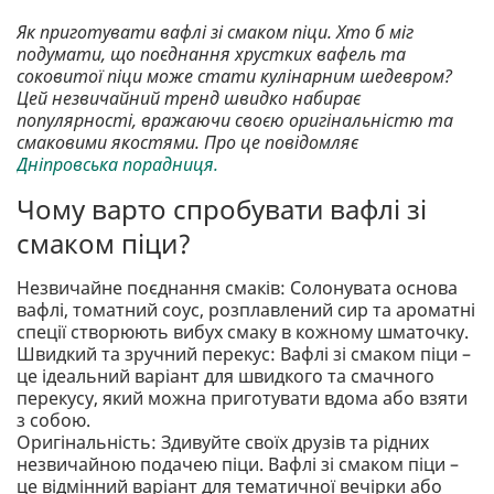
Як приготувати вафлі зі смаком піци. Хто б міг
подумати, що поєднання хрустких вафель та
соковитої піци може стати кулінарним шедевром?
Цей незвичайний тренд швидко набирає
популярності, вражаючи своєю оригінальністю та
смаковими якостями. Про це повідомляє
Дніпровська порадниця.
Чому варто спробувати вафлі зі
смаком піци?
Незвичайне поєднання смаків: Солонувата основа
вафлі, томатний соус, розплавлений сир та ароматні
спеції створюють вибух смаку в кожному шматочку.
Швидкий та зручний перекус: Вафлі зі смаком піци –
це ідеальний варіант для швидкого та смачного
перекусу, який можна приготувати вдома або взяти
з собою.
Оригінальність: Здивуйте своїх друзів та рідних
незвичайною подачею піци. Вафлі зі смаком піци –
це відмінний варіант для тематичної вечірки або