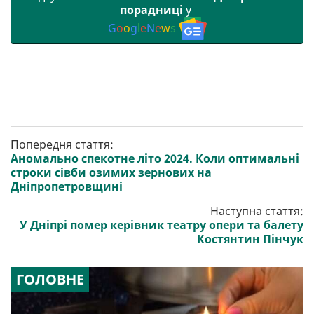
порадниці
у
G
o
o
g
l
e
N
e
w
s
Попередня стаття:
Аномально спекотне літо 2024. Коли оптимальні
строки сівби озимих зернових на
Дніпропетровщині
Наступна стаття:
У Дніпрі помер керівник театру опери та балету
Костянтин Пінчук
ГОЛОВНЕ