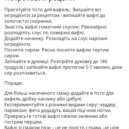
Приготуйте тісто для вафель: Змішайте всі
інгредієнти за рецептом і випікайте вафлі до
золотистої скоринки.
Змастіть вафлі томатним соусом: Рівномірно
розподіліть соус по поверхні вафлі.
Додайте начинку: Розкладіть на соус нарізані
інгредієнти.
Посипте сиром: Рясно посипте вафлю тертим
сиром.
Запікайте в духовці: Розігрійте духовку до 180
градусів і запікайте вафлі протягом 5-7 хвилин, доки
сир розплавиться.
Поради:
Для більш насиченого смаку додайте в тісто для
вафель дрібку часнику або цибулі.
Експериментуйте з різними видами сиру: чеддер,
пармезан, фета додадуть вашій піці нові нотки.
Прикрасьте готові вафлі свіжою зеленню або
гострим перцем.
Вафлі зі смаком піци – це не просто страва, це ціле