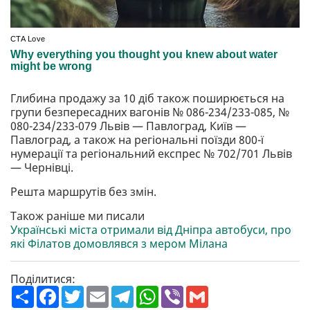
Глибина продажу за 10 діб також поширюється на
групи безпересадних вагонів № 086-234/233-085, №
080-234/233-079 Львів — Павлоград, Київ —
Павлоград, а також на регіональні поїзди 800-ї
нумерації та регіональний експрес № 702/701 Львів
— Чернівці.
Решта маршрутів без змін.
Також раніше ми писали
Українські міста отримали від Дніпра автобуси, про
які Філатов домовлявся з мером Мілана
Поділитися:
П
F
T
E
T
W
V
G
о
a
w
m
e
h
i
m