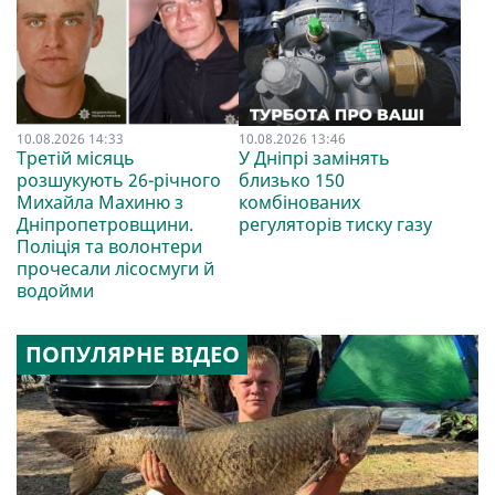
10.08.2026 14:33
10.08.2026 13:46
Третій місяць
У Дніпрі замінять
розшукують 26-річного
близько 150
Михайла Махиню з
комбінованих
Дніпропетровщини.
регуляторів тиску газу
Поліція та волонтери
прочесали лісосмуги й
водойми
ПОПУЛЯРНЕ ВІДЕО