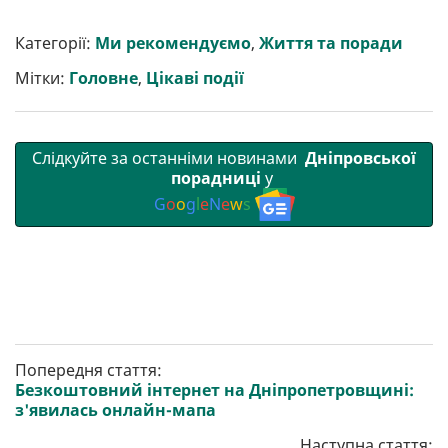
ш
c
i
a
l
a
b
a
и
e
t
i
e
t
e
i
р
b
t
l
g
s
r
l
Категорії:
Ми рекомендуємо
,
Життя та поради
и
o
e
r
A
т
o
r
a
p
Мітки:
Головне
,
Цікаві події
и
k
m
p
Слідкуйте за останніми новинами
Дніпровської
порадниці
у
G
o
o
g
l
e
N
e
w
s
Попередня стаття:
Безкоштовний інтернет на Дніпропетровщині:
з'явилась онлайн-мапа
Наступна стаття: