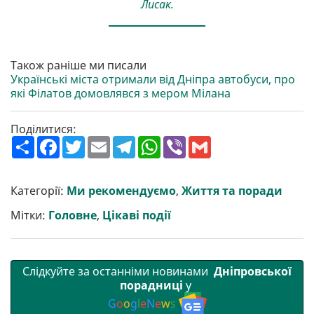
Лисак.
Також раніше ми писали
Українські міста отримали від Дніпра автобуси, про
які Філатов домовлявся з мером Мілана
Поділитися:
П
F
T
E
T
W
V
G
о
a
w
m
e
h
i
m
ш
c
i
a
l
a
b
a
и
e
t
i
e
t
e
i
р
b
t
l
g
s
r
l
Категорії:
Ми рекомендуємо
,
Життя та поради
и
o
e
r
A
т
o
r
a
p
Мітки:
Головне
,
Цікаві події
и
k
m
p
Слідкуйте за останніми новинами
Дніпровської
порадниці
у
G
o
o
g
l
e
N
e
w
s