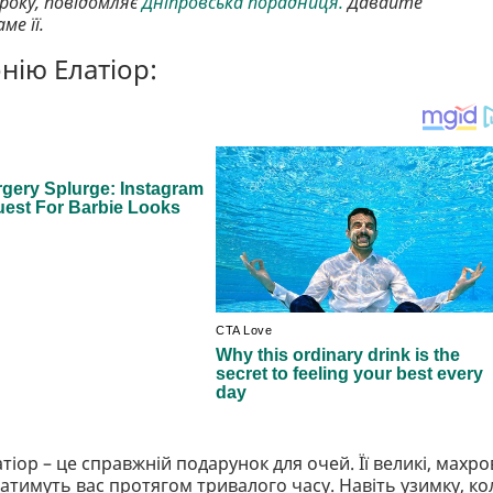
 року, повідомляє
Дніпровська порадниця.
Давайте
е її.
нію Елатіор:
тіор – це справжній подарунок для очей. Її великі, махро
ватимуть вас протягом тривалого часу. Навіть узимку, ко