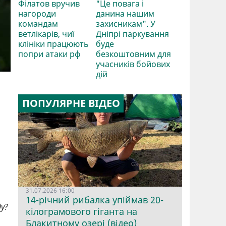
Філатов вручив
"Це повага і
нагороди
данина нашим
командам
захисникам". У
ветлікарів, чиї
Дніпрі паркування
клініки працюють
буде
попри атаки рф
безкоштовним для
учасників бойових
дій
ПОПУЛЯРНЕ ВІДЕО
31.07.2026 16:00
14-річний рибалка упіймав 20-
у?
кілограмового гіганта на
Блакитному озері (відео)