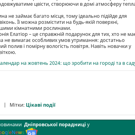
родовжуватиме цвісти, створюючи в домі атмосферу тепла
ина не займає багато місця, тому ідеально підійде для
віконь. Її можна розмістити на будь-якій поверхні,
ншими кімнатними рослинами.
онія Елатіор – це справжній подарунок для тих, хто не ма
она не вимагає особливих умов утримання: достатньо
ний полив і помірну вологість повітря. Навіть новачки у
віткою.
алендар на жовтень 2024: що зробити на городі та в сад
Мітки:
Цікаві події
 новинами
Дніпровської порадниці
у
o
o
g
l
e
N
e
w
s