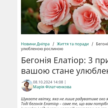
Новини Дніпра
/
Життя та поради
/
Бегон
улюбленою рослиною
Бегонія Елатіор: 3 п
вашою стане улюбл
08.10.2024 14:08 |
Марія Філатченкова
Шукаєте квітку, яка не лише радуватиме око 
Тоді бегонія Елатіор – саме те, що вам потр