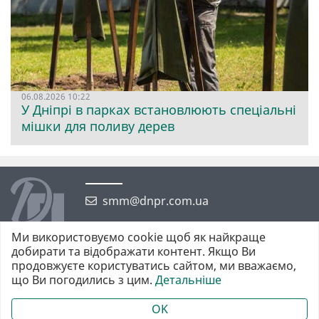
06.08.2026 10:22
У Дніпрі в парках встановлюють спеціальні
мішки для поливу дерев
smm@dnpr.com.ua
Ми використовуємо cookie щоб як найкраще
добирати та відображати контент. Якщо Ви
продовжуєте користуватись сайтом, ми вважаємо,
що Ви погодились з цим.
Детальніше
©2026 https://dnpr.com.ua Дніпровська порадниця
Всі права захищені. При повному або частковому використанні
OK
матеріалів обов'язкове активне гіперпосилання у першому абзаці.