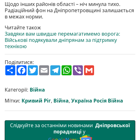
Щодо інших районів області – ніч минула тихо.
Радіаційний фон на Дніпропетровщині залишається
в межах норми.
Читайте також
Завдяки вам швидше перемагатимемо ворога:
Військові подякували дніпрянам за підтримку
технікою
Поділитися:
П
F
T
E
T
W
V
G
о
a
w
m
e
h
i
m
ш
c
i
a
l
a
b
a
и
e
t
i
e
t
e
i
р
b
t
l
g
s
r
l
Категорії:
Війна
и
o
e
r
A
т
o
r
a
p
Мітки:
Кривий Ріг
,
Війна
,
Україна Росія Війна
и
k
m
p
Слідкуйте за останніми новинами
Дніпровської
порадниці
у
G
o
o
g
l
e
N
e
w
s