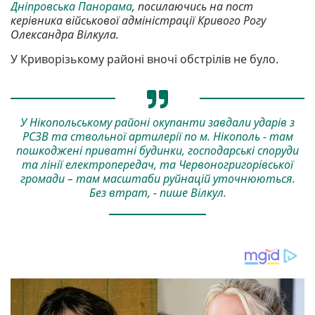
Дніпровська Панорама
, посилаючись на пост
керівника військової адміністрації Кривого Рогу
Олександра Вілкула.
У Криворізькому районі вночі обстрілів не було.
У Нікопольському районі окупанти завдали ударів з
РСЗВ та ствольної артилерії по м. Нікополь - там
пошкоджені приватні будинки, господарські споруди
та лінії електропередач, та Червоногригорівської
громади – там масштаби руйнацій уточнюються.
Без втрат, - пише Вілкул.