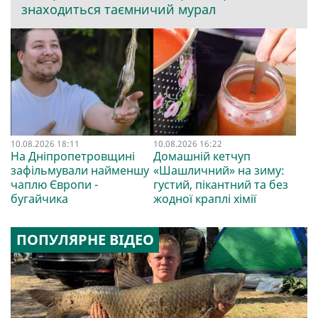
знаходиться таємничий мурал
10.08.2026 18:11
10.08.2026 16:22
На Дніпропетровщині
Домашній кетчуп
зафільмували найменшу
«Шашличний» на зиму:
чаплю Європи -
густий, пікантний та без
бугайчика
жодної краплі хімії
ПОПУЛЯРНЕ ВІДЕО